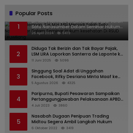
Popular Posts
Dr. KMS Herman, S.H.,M.H.,MSi Menjadi Salah
1
Satu Narasumber Dalam Seminar Hukum
kesehatan Di RSUD Leuwiliang
26 April 2024
5473
Diduga Tak Berizin dan Tak Bayar Pajak,
2
LSM LIRA Laporkan Santerra de Laponte ke
Kejaksaan Kota Batu
11 Juni 2025
5096
Singgung Soal Adat di Unggahan
3
Facebook, Rifky Desriana Minta Maaf ke
PDA dan Bupati Kubar
5 Agustus 2026
4325
Paripurna, Bupati Pesawaran Sampaikan
4
Pertanggungjawaban Pelaksanaan APBD
2022
4 Juli 2023
3860
Nasabah Dugaan Penipuan Trading
5
Midtou Segera Ambil Langkah Hukum
6 Oktober 2022
3419