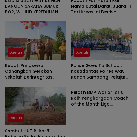
KODIM 0427/WAY KANAN
Papatn Puti Harumkan
BANGUN SARANA SUMUR
Nama Kutai Barat, Juara III
BOR, WUJUD KEPEDULIAN
Tari Kreasi di Festival
TNI TERHADAP AIR BERSIH
Wonderful Nusantara
Daerah
Daerah
Bupati Pringsewu
Police Goes To School,
Canangkan Gerakan
Kasatlantas Polres Way
Sekolah Berintegritas
Kanan Sambangi Pelajar
Daerah
Bebas KKN
SMAN 1 Kasui
Pelatih BMP Warior Idris
Raih Penghargaan Coach
of the Month Liga
Minisoccer Kapolda
Lampung 2026 Kategori U-
Daerah
12
Sambut HUT RI ke-81,
Babinsa Serka Isrianto dan