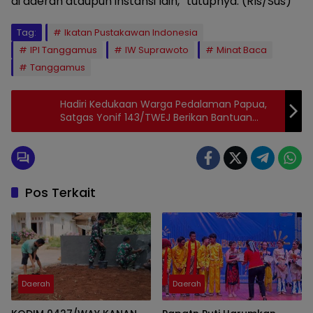
di daerah ataupun instansi lain,” tutupnya. (Rls/Sus)
Tag:
Ikatan Pustakawan Indonesia
IPI Tanggamus
IW Suprawoto
Minat Baca
Tanggamus
Hadiri Kedukaan Warga Pedalaman Papua,
Satgas Yonif 143/TWEJ Berikan Bantuan
Sembako
Pos Terkait
Daerah
Daerah