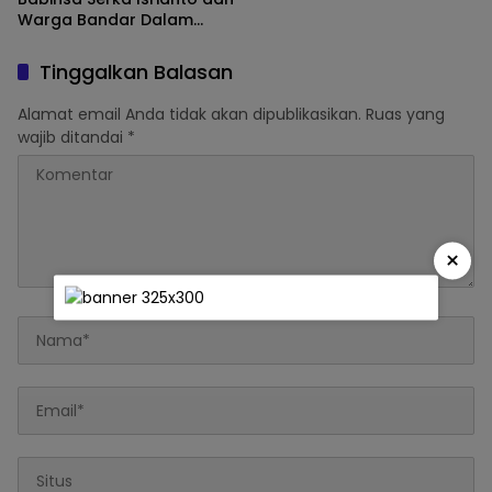
Warga Bandar Dalam
Gelar Gotong Royong
Massal
Tinggalkan Balasan
Alamat email Anda tidak akan dipublikasikan.
Ruas yang
wajib ditandai
*
×