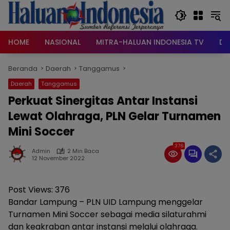
Langsung
ke
konten
HOME
NASIONAL
MITRA-HALUAN INDONESIA TV
DA
Beranda
Daerah
Tanggamus
Daerah
Tanggamus
Perkuat Sinergitas Antar Instansi
Lewat Olahraga, PLN Gelar Turnamen
Mini Soccer
376
Admin
2 Min Baca
12 November 2022
Post Views:
376
Bandar Lampung – PLN UID Lampung menggelar
Turnamen Mini Soccer sebagai media silaturahmi
dan keakraban antar instansi melalui olahraga.