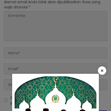
Alamat email Anda tidak akan dipublikasikan.
Ruas yang
wajib ditandai
*
×
Simpan nama, email, dan situs web saya pada
peramban ini untuk komentar saya berikutnya.