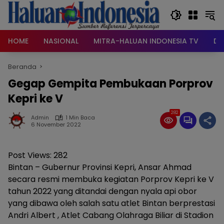
Langsung
ke
konten
HOME
NASIONAL
MITRA-HALUAN INDONESIA TV
DA
Beranda
Gegap Gempita Pembukaan Porprov
Kepri ke V
282
Admin
1 Min Baca
6 November 2022
Post Views:
282
Bintan – Gubernur Provinsi Kepri, Ansar Ahmad
secara resmi membuka kegiatan Porprov Kepri ke V
tahun 2022 yang ditandai dengan nyala api obor
yang dibawa oleh salah satu atlet Bintan berprestasi
Andri Albert , Atlet Cabang Olahraga Biliar di Stadion