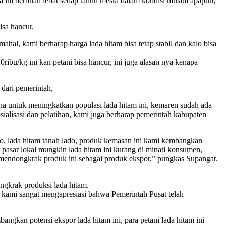
 ini berbuah lebat setiap tahun meski dalam kondisi musim apapun,”
isa hancur.
ahal, kami berharap harga lada hitam bisa tetap stabil dan kalo bisa
20ribu/kg ini kan petani bisa hancur, ini juga alasan nya kenapa
dari pemerintah,
ha untuk meningkatkan populasi lada hitam ini, kemaren sudah ada
ialisasi dan pelatihan, kami juga berharap pemerintah kabupaten
, lada hitam tanah lado, produk kemasan ini kami kembangkan
pasar lokal mungkin lada hitam ini kurang di minati konsumen,
 mendongkrak produk ini sebagai produk ekspor,” pungkas Supangat.
ngkrak produksi lada hitam.
 kami sangat mengapresiasi bahwa Pemerintah Pusat telah
gkan potensi ekspor lada hitam ini, para petani lada hitam ini