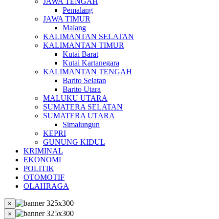
JAWA TENGAH
Pemalang
JAWA TIMUR
Malang
KALIMANTAN SELATAN
KALIMANTAN TIMUR
Kutai Barat
Kutai Kartanegara
KALIMANTAN TENGAH
Barito Selatan
Barito Utara
MALUKU UTARA
SUMATERA SELATAN
SUMATERA UTARA
Simalungun
KEPRI
GUNUNG KIDUL
KRIMINAL
EKONOMI
POLITIK
OTOMOTIF
OLAHRAGA
×
×