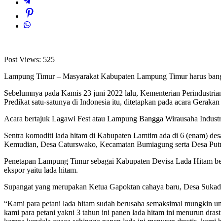
Post Views:
525
Lampung Timur – Masyarakat Kabupaten Lampung Timur harus bang
Sebelumnya pada Kamis 23 juni 2022 lalu, Kementerian Perindustr
Predikat satu-satunya di Indonesia itu, ditetapkan pada acara Gerak
Acara bertajuk Lagawi Fest atau Lampung Bangga Wirausaha Industri
Sentra komoditi lada hitam di Kabupaten Lamtim ada di 6 (enam) de
Kemudian, Desa Caturswako, Kecamatan Bumiagung serta Desa Putr
Penetapan Lampung Timur sebagai Kabupaten Devisa Lada Hitam berdas
ekspor yaitu lada hitam.
Supangat yang merupakan Ketua Gapoktan cahaya baru, Desa Sukadana 
“Kami para petani lada hitam sudah berusaha semaksimal mungkin u
kami para petani yakni 3 tahun ini panen lada hitam ini menurun drast