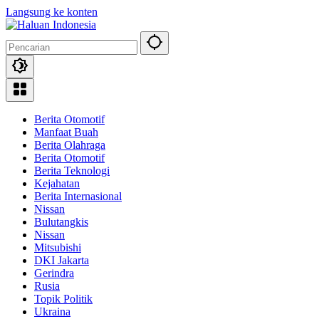
Langsung ke konten
Berita Otomotif
Manfaat Buah
Berita Olahraga
Berita Otomotif
Berita Teknologi
Kejahatan
Berita Internasional
Nissan
Bulutangkis
Nissan
Mitsubishi
DKI Jakarta
Gerindra
Rusia
Topik Politik
Ukraina