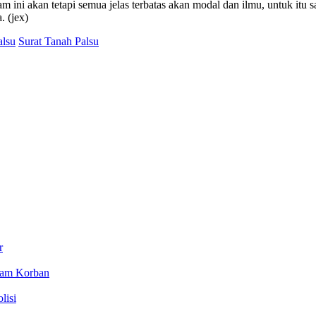
ni akan tetapi semua jelas terbatas akan modal dan ilmu, untuk itu s
 (jex)
alsu
Surat Tanah Palsu
r
cam Korban
lisi