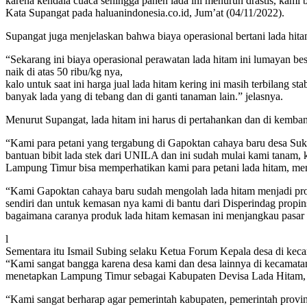
karena kendala cuaca sehingga panen lada ini menurun drastis, kami
Kata Supangat pada haluanindonesia.co.id, Jum’at (04/11/2022).
Supangat juga menjelaskan bahwa biaya operasional bertani lada hitam
“Sekarang ini biaya operasional perawatan lada hitam ini lumayan besa
naik di atas 50 ribu/kg nya,
kalo untuk saat ini harga jual lada hitam kering ini masih terbilang st
banyak lada yang di tebang dan di ganti tanaman lain.” jelasnya.
Menurut Supangat, lada hitam ini harus di pertahankan dan di kem
“Kami para petani yang tergabung di Gapoktan cahaya baru desa Suka
bantuan bibit lada stek dari UNILA dan ini sudah mulai kami tanam, 
Lampung Timur bisa memperhatikan kami para petani lada hitam, men
“Kami Gapoktan cahaya baru sudah mengolah lada hitam menjadi pro
sendiri dan untuk kemasan nya kami di bantu dari Disperindag propi
bagaimana caranya produk lada hitam kemasan ini menjangkau pasar 
l
Sementara itu Ismail Subing selaku Ketua Forum Kepala desa di kec
“Kami sangat bangga karena desa kami dan desa lainnya di kecamatan
menetapkan Lampung Timur sebagai Kabupaten Devisa Lada Hitam, da
“Kami sangat berharap agar pemerintah kabupaten, pemerintah provin