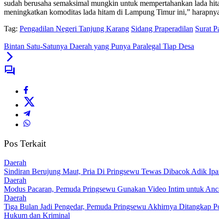
sudah berusaha semaksimal mungkin untuk mempertahankan lada hitam i
meningkatkan komoditas lada hitam di Lampung Timur ini,” harapnya.
Tag:
Pengadilan Negeri Tanjung Karang
Sidang Praperadilan
Surat P
Bintan Satu-Satunya Daerah yang Punya Paralegal Tiap Desa
Pos Terkait
Daerah
Sindiran Berujung Maut, Pria Di Pringsewu Tewas Dibacok Adik Ipa
Daerah
Modus Pacaran, Pemuda Pringsewu Gunakan Video Intim untuk An
Daerah
Tiga Bulan Jadi Pengedar, Pemuda Pringsewu Akhirnya Ditangkap Po
Hukum dan Kriminal