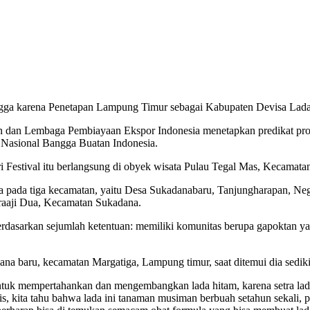
ga karena Penetapan Lampung Timur sebagai Kabupaten Devisa Lada
ian dan Lembaga Pembiayaan Ekspor Indonesia menetapkan predikat 
an Nasional Bangga Buatan Indonesia.
 Festival itu berlangsung di obyek wisata Pulau Tegal Mas, Kecamat
sa pada tiga kecamatan, yaitu Desa Sukadanabaru, Tanjungharapan, N
aaji Dua, Kecamatan Sukadana.
arkan sejumlah ketentuan: memiliki komunitas berupa gapoktan yang te
baru, kecamatan Margatiga, Lampung timur, saat ditemui dia sedikit 
ntuk mempertahankan dan mengembangkan lada hitam, karena setra lad
is, kita tahu bahwa lada ini tanaman musiman berbuah setahun sekali, p