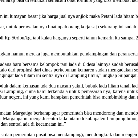
 berharap bisa di temukan semacam obat formula yang bisa membuat lada
 ini lumayan besar jika harga jual nya anjlok maka Petani lada hitam b
r, untuk perawatan nya buat upah orang kerja saja sekarang ini sudah m
abil Rp 50ribu/kg, tapi kalau harganya seperti tahun kemarin itu sampai 
bangkan namun mereka juga membutuhkan pendampingan dan peranserta 
dana baru bersama kelompok tani lada di 6 desa lainnya sudah berusa
kalo dari propinsi dari dinas perkebunan kemaren sudah mengadakan sos
gingat lada hitam ini sentra nya di Lampung timur,” ungkap Supangat.
duk dalam kemasan ada dua macam yakni, bubuk lada hitam tanah lado
nsi Lampung, cuma kami terkendala untuk pemasaran nya, karena untuk 
luar negeri, ini yang kami harapkan pemerintah bisa membimbing dan
amatan Margatiga berharap agar pemerintah bisa mendorong dan mendo
 Margatiga ini menjadi sentra lada hitam di kabupaten Lampung timur,
n sentral ada di kecamatan ini,”
si dan pemerintah pusat bisa mendampingi, mendongkrak dan mengemban