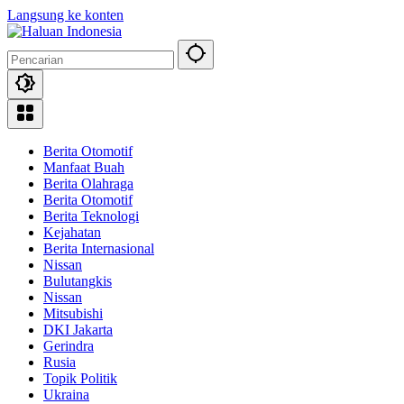
Langsung ke konten
Berita Otomotif
Manfaat Buah
Berita Olahraga
Berita Otomotif
Berita Teknologi
Kejahatan
Berita Internasional
Nissan
Bulutangkis
Nissan
Mitsubishi
DKI Jakarta
Gerindra
Rusia
Topik Politik
Ukraina