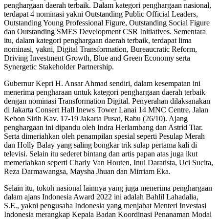
penghargaan daerah terbaik. Dalam kategori penghargaan nasional,
terdapat 4 nominasi yakni Outstanding Public Official Leaders,
Outstanding Young Professional Figure, Outstanding Social Figure
dan Outstanding SMES Development CSR Initiatives. Sementara
itu, dalam kategori penghargaan daerah terbaik, terdapat lima
nominasi, yakni, Digital Transformation, Bureaucratic Reform,
Driving Investment Growth, Blue and Green Economy serta
Synergetic Stakeholder Partnership.
Gubernur Kepri H. Ansar Ahmad sendiri, dalam kesempatan ini
menerima pengharaan untuk kategori penghargaan daerah terbaik
dengan nominasi Transformation Digital. Penyerahan dilaksanakan
di Jakarta Consert Hall Inews Tower Lanai 14 MNC Centre, Jalan
Kebon Sirih Kav. 17-19 Jakarta Pusat, Rabu (26/10). Ajang
penghargaan ini dipandu oleh Indra Herlambang dan Astrid Tiar.
Serta dimeriahkan oleh penampilan spesial seperti Pesulap Merah
dan Holly Balay yang saling bongkar trik sulap pertama kali di
televisi. Selain itu sederet bintang dan artis papan atas juga ikut
memeriahkan seperti Charly Van Houten, Inul Daratista, Uci Sucita,
Reza Darmawangsa, Maysha Jhuan dan Mirriam Eka.
Selain itu, tokoh nasional lainnya yang juga menerima penghargaan
dalam ajans Indonesia Award 2022 ini adalah Bahlil Lahadalia,
S.E., yakni pengusaha Indonesia yang menjabat Menteri Investasi
Indonesia merangkap Kepala Badan Koordinasi Penanaman Modal