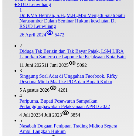
1
Dr. KMS Herman, S.H.,M.H.,MSi Menjadi Salah Satu
Narasumber Dalam Seminar Hukum kesehatan Di
RSUD Leuwiliang
26 April 2024
5472
2
Diduga Tak Berizin dan Tak Bayar Pajak, LSM LIRA
Laporkan Santerra de Laponte ke Kejaksaan Kota Batu
11 Juni 2025
11 Juni 2025
5092
3
Singgung Soal Adat di Unggahan Facebook, Rifky
Desriana Minta Maaf ke PDA dan Bupati Kubar
5 Agustus 2026
4261
4
Paripurna, Bupati Pesawaran Sampaikan
Pertanggungjawaban Pelaksanaan APBD 2022
4 Juli 2023
4 Juli 2023
3854
5
Nasabah Dugaan Penipuan Trading Midtou Segera
Ambil Langkah Hukum