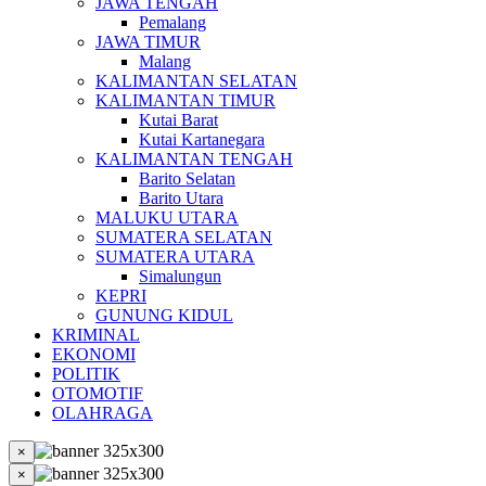
JAWA TENGAH
Pemalang
JAWA TIMUR
Malang
KALIMANTAN SELATAN
KALIMANTAN TIMUR
Kutai Barat
Kutai Kartanegara
KALIMANTAN TENGAH
Barito Selatan
Barito Utara
MALUKU UTARA
SUMATERA SELATAN
SUMATERA UTARA
Simalungun
KEPRI
GUNUNG KIDUL
KRIMINAL
EKONOMI
POLITIK
OTOMOTIF
OLAHRAGA
×
×