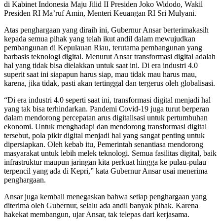
di Kabinet Indonesia Maju Jilid II Presiden Joko Widodo, Wakil
Presiden RI Ma’ruf Amin, Menteri Keuangan RI Sri Mulyani.
Atas penghargaan yang diraih ini, Gubernur Ansar berterimakasih
kepada semua pihak yang telah ikut andil dalam mewujudkan
pembangunan di Kepulauan Riau, terutama pembangunan yang
barbasis teknologi digital. Menurut Ansar transformasi digital adalah
hal yang tidak bisa dielakkan untuk saat ini. Di era industri 4.0
superit saat ini siapapun harus siap, mau tidak mau harus mau,
karena, jika tidak, pasti akan tertinggal dan tergerus oleh globalisasi.
“Di era industri 4.0 seperti saat ini, transformasi digital menjadi hal
yang tak bisa terhindarkan. Pandemi Covid-19 juga turut berperan
dalam mendorong percepatan arus digitalisasi untuk pertumbuhan
ekonomi. Untuk menghadapi dan mendorong transformasi digital
tersebut, pola pikir digital menjadi hal yang sangat penting untuk
dipersiapkan. Oleh kebab itu, Pemerintah senantiasa mendorong
masyarakat untuk lebih melek teknologi. Semua fasilitas digital, baik
infrastruktur maupun jaringan kita perkuat hingga ke pulau-pulau
terpencil yang ada di Kepri,” kata Gubernur Ansar usai menerima
penghargaan.
Ansar juga kembali menegaskan bahwa setiap penghargaan yang
diterima oleh Gubernur, selalu ada andil banyak pihak. Karena
hakekat membangun, ujar Ansar, tak telepas dari kerjasama.