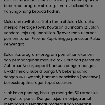
kancah nasional, Gubernur Ansar pun memaparkan
beberapa program strategis merevitalisasi Kota
Tanjungpinang kepada hadirin.
Mulai dari revitalisasi Kota Lama di Jalan Merdeka
menjadi heritage town, Kawasan Gurindam 12, Jalan
Bandara Raja Haji Fisabilillah, fly over menuju pusat
pemerintahan Provinsi Kepri, hingga penataan Pulau
Penyengat.
Selain itu, program-program pemulihan ekonomi
dan pembangunan manusia tak luput dari perhatian
Gubernur Ansar, seperti bantuan pengembangan
UMKM melalui subsidi bunga 0% bekerja sama
dengan BRK Syariah, bantuan pendidikan (beasiswa)
berbasis aplikasi agar tepat sasaran.
“Tak kalah penting, kita juga mengirim 50 ustadz ke
wilayah terpencil. Dengan tujuan menjaga umat,
membangun semangat moderasi dan toleransi