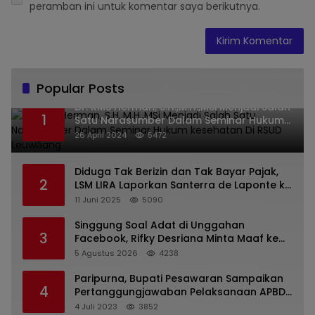
peramban ini untuk komentar saya berikutnya.
Popular Posts
Dr. KMS Herman, S.H.,M.H.,MSi Menjadi Salah
1
Satu Narasumber Dalam Seminar Hukum
kesehatan Di RSUD Leuwiliang
26 April 2024
5472
Diduga Tak Berizin dan Tak Bayar Pajak,
2
LSM LIRA Laporkan Santerra de Laponte ke
Kejaksaan Kota Batu
11 Juni 2025
5090
Singgung Soal Adat di Unggahan
3
Facebook, Rifky Desriana Minta Maaf ke
PDA dan Bupati Kubar
5 Agustus 2026
4238
Paripurna, Bupati Pesawaran Sampaikan
4
Pertanggungjawaban Pelaksanaan APBD
2022
4 Juli 2023
3852