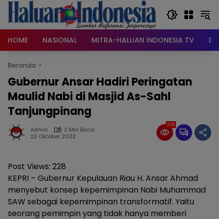
Langsung
ke
konten
HOME
NASIONAL
MITRA-HALUAN INDONESIA TV
DA
Beranda
Gubernur Ansar Hadiri Peringatan
Maulid Nabi di Masjid As-Sahl
Tanjungpinang
228
Admin
2 Min Baca
22 Oktober 2022
Post Views:
228
KEPRI – Gubernur Kepulauan Riau H. Ansar Ahmad
menyebut konsep kepemimpinan Nabi Muhammad
SAW sebagai kepemimpinan transformatif. Yaitu
seorang pemimpin yang tidak hanya memberi