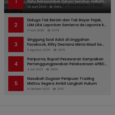
1
Satu Narasumber Dalam Seminar Hukum
kesehatan Di RSUD Leuwiliang
26 April 2024
5460
Diduga Tak Berizin dan Tak Bayar Pajak,
2
LSM LIRA Laporkan Santerra de Laponte ke
Kejaksaan Kota Batu
11 Juni 2025
5078
Singgung Soal Adat di Unggahan
3
Facebook, Rifky Desriana Minta Maaf ke
PDA dan Bupati Kubar
5 Agustus 2026
3879
Paripurna, Bupati Pesawaran Sampaikan
4
Pertanggungjawaban Pelaksanaan APBD
2022
4 Juli 2023
3839
Nasabah Dugaan Penipuan Trading
5
Midtou Segera Ambil Langkah Hukum
6 Oktober 2022
3397