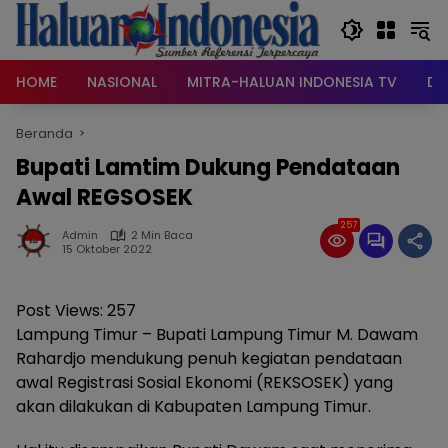
Langsung
ke
konten
HOME
NASIONAL
MITRA-HALUAN INDONESIA TV
DA
Beranda
Bupati Lamtim Dukung Pendataan
Awal REGSOSEK
257
Admin
2 Min Baca
15 Oktober 2022
Post Views:
257
Lampung Timur – Bupati Lampung Timur M. Dawam
Rahardjo mendukung penuh kegiatan pendataan
awal Registrasi Sosial Ekonomi (REKSOSEK) yang
akan dilakukan di Kabupaten Lampung Timur.