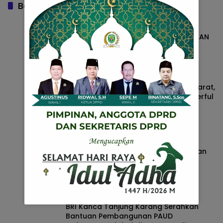
Baca Juga
KODIM 0427/WAY KANAN BANGUN
SARANA SUMUR BOR, WUJUD KEPEDULIAN
TNI TERHADAP AIR BERSIH
Daerah
4 Agustus 2026
Papatn Puti Harumkan Nama Kutai Barat,
Juara III Tari Kreasi di Festival Wonderful
Nusantara
Daerah
4 Agustus 2026
Bupati Pringsewu Canangkan Gerakan
Sekolah Berintegritas Bebas KKN
Daerah
4 Agustus 2026
BRI Kanca Tanjung Karang Serahkan
Bantuan Pembangunan PAUD