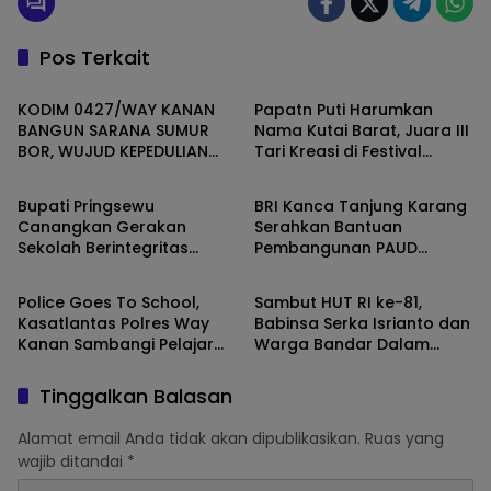
Pos Terkait
Daerah
Daerah
KODIM 0427/WAY KANAN
Papatn Puti Harumkan
BANGUN SARANA SUMUR
Nama Kutai Barat, Juara III
BOR, WUJUD KEPEDULIAN
Tari Kreasi di Festival
Daerah
Lampung Selatan
TNI TERHADAP AIR BERSIH
Wonderful Nusantara
Bupati Pringsewu
BRI Kanca Tanjung Karang
Canangkan Gerakan
Serahkan Bantuan
Sekolah Berintegritas
Pembangunan PAUD
Daerah
Daerah
Bebas KKN
Mahaputra Global di Desa
Candimas
Police Goes To School,
Sambut HUT RI ke-81,
Kasatlantas Polres Way
Babinsa Serka Isrianto dan
Kanan Sambangi Pelajar
Warga Bandar Dalam
SMAN 1 Kasui
Gelar Gotong Royong
Massal
Tinggalkan Balasan
Alamat email Anda tidak akan dipublikasikan.
Ruas yang
wajib ditandai
*