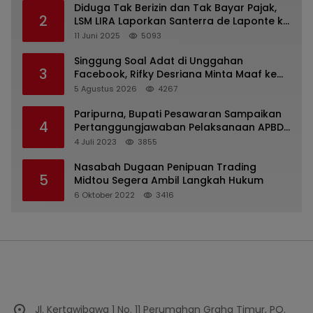
Diduga Tak Berizin dan Tak Bayar Pajak,
2
LSM LIRA Laporkan Santerra de Laponte ke
Kejaksaan Kota Batu
11 Juni 2025
5093
Singgung Soal Adat di Unggahan
3
Facebook, Rifky Desriana Minta Maaf ke
PDA dan Bupati Kubar
5 Agustus 2026
4267
Paripurna, Bupati Pesawaran Sampaikan
4
Pertanggungjawaban Pelaksanaan APBD
2022
4 Juli 2023
3855
Nasabah Dugaan Penipuan Trading
5
Midtou Segera Ambil Langkah Hukum
6 Oktober 2022
3416
Jl. Kertawibawa 1 No. 11 Perumahan Graha Timur, PO.