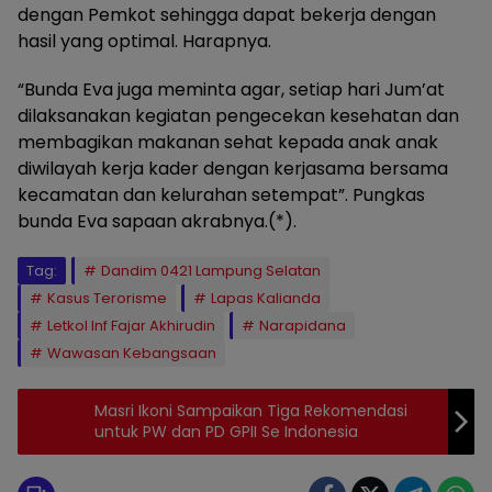
dengan Pemkot sehingga dapat bekerja dengan
hasil yang optimal. Harapnya.
“Bunda Eva juga meminta agar, setiap hari Jum’at
dilaksanakan kegiatan pengecekan kesehatan dan
membagikan makanan sehat kepada anak anak
diwilayah kerja kader dengan kerjasama bersama
kecamatan dan kelurahan setempat”. Pungkas
bunda Eva sapaan akrabnya.(*).
Tag:
Dandim 0421 Lampung Selatan
Kasus Terorisme
Lapas Kalianda
Letkol Inf Fajar Akhirudin
Narapidana
Wawasan Kebangsaan
Masri Ikoni Sampaikan Tiga Rekomendasi
untuk PW dan PD GPII Se Indonesia