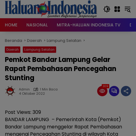
Langsung
ke
konten
HOME
NASIONAL
MITRA-HALUAN INDONESIA TV
DA
Beranda
Daerah
Lampung Selatan
Daerah
Lampung Selatan
Pemkot Bandar Lampung Gelar
Rapat Pembahasan Pencegahan
Stunting
309
Admin
1 Min Baca
4 Oktober 2022
Post Views:
309
BANDAR LAMPUNG – Pemerintah Kota (Pemkot)
Bandar Lampung menggelar Rapat Pembahasan
mengenai Pencegahan Stunting di wilayah Kota