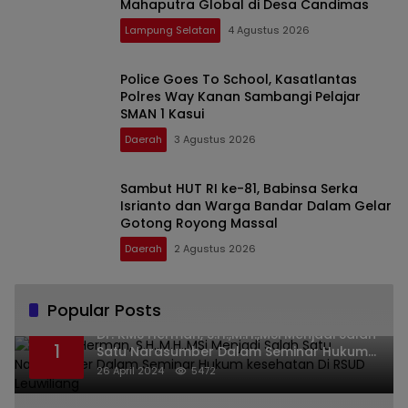
Mahaputra Global di Desa Candimas
Lampung Selatan
4 Agustus 2026
Police Goes To School, Kasatlantas
Polres Way Kanan Sambangi Pelajar
SMAN 1 Kasui
Daerah
3 Agustus 2026
Sambut HUT RI ke-81, Babinsa Serka
Isrianto dan Warga Bandar Dalam Gelar
Gotong Royong Massal
Daerah
2 Agustus 2026
Popular Posts
Dr. KMS Herman, S.H.,M.H.,MSi Menjadi Salah
1
Satu Narasumber Dalam Seminar Hukum
kesehatan Di RSUD Leuwiliang
26 April 2024
5472