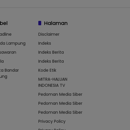
bel
Halaman
adline
Disclaimer
lda Lampung
Indeks
sawaran
Indeks Berita
la
Indeks Berita
ta Bandar
Kode Etik
ung
MITRA-HALUAN
INDONESIA TV
Pedoman Media Siber
Pedoman Media Siber
Pedoman Media Siber
Privacy Policy