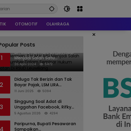
TIK
OTOMOTIF
OLAHRAGA
×
Popular Posts
Dr. KMS Herman, S.H.,M.H.,MSi
1
Menjadi Salah Satu
Narasumber Dalam Seminar
26 April 2024
5472
Hukum kesehatan Di RSUD
Leuwiliang
Diduga Tak Berizin dan Tak
2
Bayar Pajak, LSM LIRA
Laporkan Santerra de
11 Juni 2025
5094
Laponte ke Kejaksaan Kota
Batu
Singgung Soal Adat di
3
Unggahan Facebook, Rifky
Desriana Minta Maaf ke PDA
5 Agustus 2026
4294
dan Bupati Kubar
Paripurna, Bupati Pesawaran
4
Sampaikan