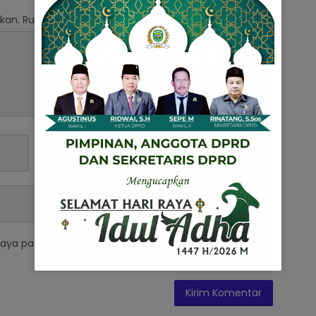
kan.
Ruas yang wajib ditandai
*
saya pada peramban ini untuk komentar saya