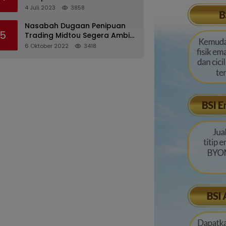
Pertanggungjawaban
4 Juli 2023
3858
Pelaksanaan APBD 2022
Nasabah Dugaan Penipuan
5
Trading Midtou Segera Ambil
Langkah Hukum
6 Oktober 2022
3418