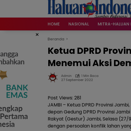
Langsung
ke
konten
HOME
NASIONAL
MITRA-HALUAN 
×
Beranda
Ketua DPRD Provin
Menemui Aksi Dem
Admin
1 Min Baca
27 September 2022
Post Views:
281
JAMBI – Ketua DPRD Provinsi Jambi,
depan Gedung DPRD Provinsi Jambi
Rakyat (Gestur) Jambi, Selasa (27/9
dengan persoalan konflik lahan yan