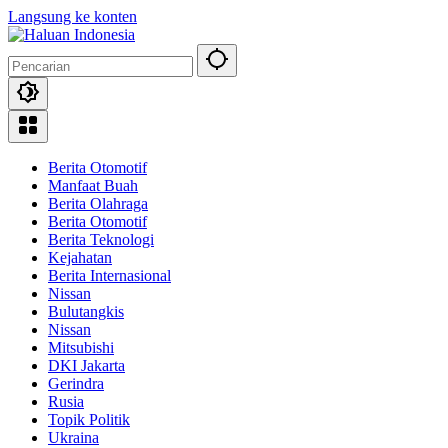
Langsung ke konten
Berita Otomotif
Manfaat Buah
Berita Olahraga
Berita Otomotif
Berita Teknologi
Kejahatan
Berita Internasional
Nissan
Bulutangkis
Nissan
Mitsubishi
DKI Jakarta
Gerindra
Rusia
Topik Politik
Ukraina