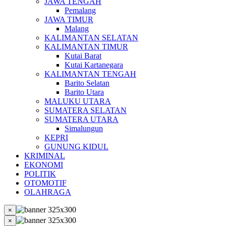
JAWA TENGAH
Pemalang
JAWA TIMUR
Malang
KALIMANTAN SELATAN
KALIMANTAN TIMUR
Kutai Barat
Kutai Kartanegara
KALIMANTAN TENGAH
Barito Selatan
Barito Utara
MALUKU UTARA
SUMATERA SELATAN
SUMATERA UTARA
Simalungun
KEPRI
GUNUNG KIDUL
KRIMINAL
EKONOMI
POLITIK
OTOMOTIF
OLAHRAGA
×
×