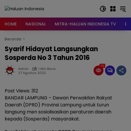
Langsung
ke
konten
HOME
NASIONAL
MITRA-HALUAN INDONESIA TV
DA
Beranda
Syarif Hidayat Langsungkan
Sosperda No 3 Tahun 2016
312
Admin
1 Min Baca
27 Agustus 2022
Post Views:
312
BANDAR LAMPUNG – Dewan Perwakilan Rakyat
Daerah (DPRD) Provinsi Lampung untuk turun
langsung men sosialisasikan peraturan daerah
kepada (Sosperda) masyarakat.