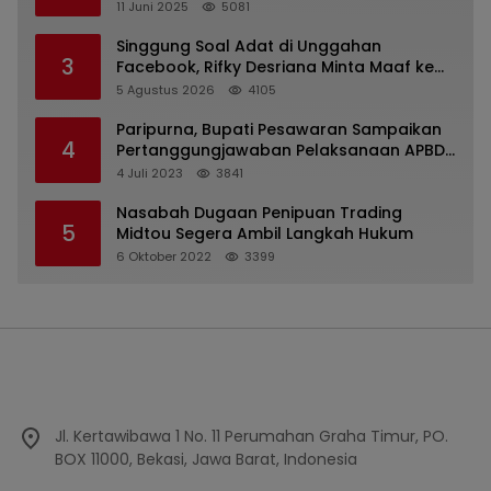
Kejaksaan Kota Batu
11 Juni 2025
5081
Singgung Soal Adat di Unggahan
3
Facebook, Rifky Desriana Minta Maaf ke
PDA dan Bupati Kubar
5 Agustus 2026
4105
Paripurna, Bupati Pesawaran Sampaikan
4
Pertanggungjawaban Pelaksanaan APBD
2022
4 Juli 2023
3841
Nasabah Dugaan Penipuan Trading
5
Midtou Segera Ambil Langkah Hukum
6 Oktober 2022
3399
Jl. Kertawibawa 1 No. 11 Perumahan Graha Timur, PO.
BOX 11000, Bekasi, Jawa Barat, Indonesia