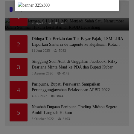
Popular Posts
Dr. KMS Herman, S.H.,M.H.,MSi Menjadi Salah
1
Satu Narasumber Dalam Seminar Hukum kesehatan
Di RSUD Leuwiliang
26 April 2024
5469
Diduga Tak Berizin dan Tak Bayar Pajak, LSM LIRA
2
Laporkan Santerra de Laponte ke Kejaksaan Kota
Batu
11 Juni 2025
5082
Singgung Soal Adat di Unggahan Facebook, Rifky
3
Desriana Minta Maaf ke PDA dan Bupati Kubar
5 Agustus 2026
4142
Paripurna, Bupati Pesawaran Sampaikan
4
Pertanggungjawaban Pelaksanaan APBD 2022
4 Juli 2023
3844
Nasabah Dugaan Penipuan Trading Midtou Segera
5
Ambil Langkah Hukum
6 Oktober 2022
3403