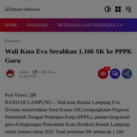
Langsung
ke
konten
HOME
NASIONAL
MITRA-HALUAN INDONESIA TV
D
Beranda
Wali Kota Eva Serahkan 1.166 SK ke PPPK
Guru
286
Admin
1 Min Baca
26 Juli 2022
Post Views:
286
BANDAR LAMPUNG – Wali kota Bandar Lampung Eva
Dwiana menyerahkan Surat Kuasa (SK) pengangkatan Pegawai
Pemerintah Dengan Perjanjian Kerja (PPPK), jabatan fungsional
guru di lingkungan Pemerintah Kota (Pemkot) Bandar Lampung
untuk formasi tahun 2021 Total penerima SK sebanyak 1.166