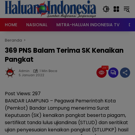
Langsung
ke
konten
HOME
NASIONAL
MITRA-HALUAN INDONESIA TV
DA
Beranda
369 PNS Balam Terima SK Kenaikan
Pangkat
297
Admin
1 Min Baca
5 Januari 2022
Post Views:
297
BANDAR LAMPUNG – Pegawai Pemerintah Kota
(Pemkot) Bandar Lampung menerima Surat
Keputusan (SK) kenaikan pangkat beserta piagam,
sertifikat tanda lulus ujiandinas (STLUD) dan seritikat
ujian penyesuaian kenaikan pangkat (STLUPKP) hasil