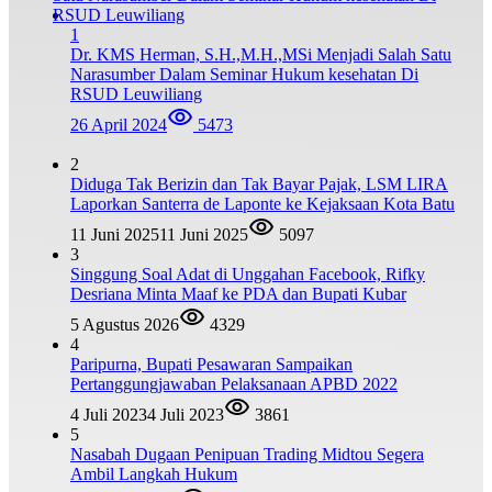
1
Dr. KMS Herman, S.H.,M.H.,MSi Menjadi Salah Satu
Narasumber Dalam Seminar Hukum kesehatan Di
RSUD Leuwiliang
26 April 2024
5473
2
Diduga Tak Berizin dan Tak Bayar Pajak, LSM LIRA
Laporkan Santerra de Laponte ke Kejaksaan Kota Batu
11 Juni 2025
11 Juni 2025
5097
3
Singgung Soal Adat di Unggahan Facebook, Rifky
Desriana Minta Maaf ke PDA dan Bupati Kubar
5 Agustus 2026
4329
4
Paripurna, Bupati Pesawaran Sampaikan
Pertanggungjawaban Pelaksanaan APBD 2022
4 Juli 2023
4 Juli 2023
3861
5
Nasabah Dugaan Penipuan Trading Midtou Segera
Ambil Langkah Hukum