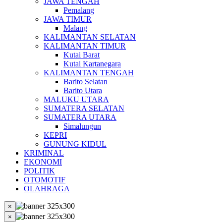
JAWA TENGAH
Pemalang
JAWA TIMUR
Malang
KALIMANTAN SELATAN
KALIMANTAN TIMUR
Kutai Barat
Kutai Kartanegara
KALIMANTAN TENGAH
Barito Selatan
Barito Utara
MALUKU UTARA
SUMATERA SELATAN
SUMATERA UTARA
Simalungun
KEPRI
GUNUNG KIDUL
KRIMINAL
EKONOMI
POLITIK
OTOMOTIF
OLAHRAGA
×
×