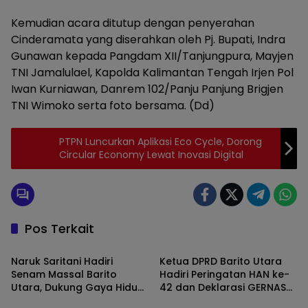
Kemudian acara ditutup dengan penyerahan
Cinderamata yang diserahkan oleh Pj. Bupati, Indra
Gunawan kepada Pangdam XII/Tanjungpura, Mayjen
TNI Jamalulael, Kapolda Kalimantan Tengah Irjen Pol
Iwan Kurniawan, Danrem 102/Panju Panjung Brigjen
TNI Wimoko serta foto bersama. (Dd)
PTPN Luncurkan Aplikasi Eco Cycle, Dorong
Circular Economy Lewat Inovasi Digital
Pos Terkait
Barito Utara
Barito Utara
Naruk Saritani Hadiri
Ketua DPRD Barito Utara
Senam Massal Barito
Hadiri Peringatan HAN ke-
Utara, Dukung Gaya Hidup
42 dan Deklarasi GERNAS
Barito Utara
Barito Utara
Sehat dan Pererat
RANA