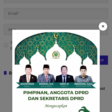
×
Simpan nama, email, dan situs web saya pada
peramban ini untuk komentar saya berikutnya.
Baca Juga
Naruk Saritani Hadiri Senam Massal
Barito Utara, Dukung Gaya Hidup Sehat
dan Pererat Kebersamaan
Barito Utara
25 Juli 2026