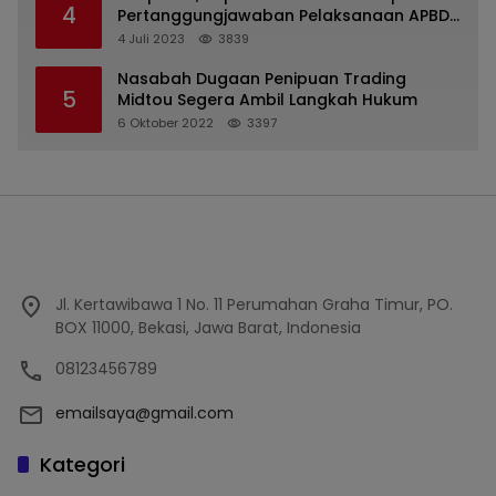
4
Pertanggungjawaban Pelaksanaan APBD
2022
4 Juli 2023
3839
Nasabah Dugaan Penipuan Trading
5
Midtou Segera Ambil Langkah Hukum
6 Oktober 2022
3397
Jl. Kertawibawa 1 No. 11 Perumahan Graha Timur, PO.
BOX 11000, Bekasi, Jawa Barat, Indonesia
08123456789
emailsaya@gmail.com
Kategori