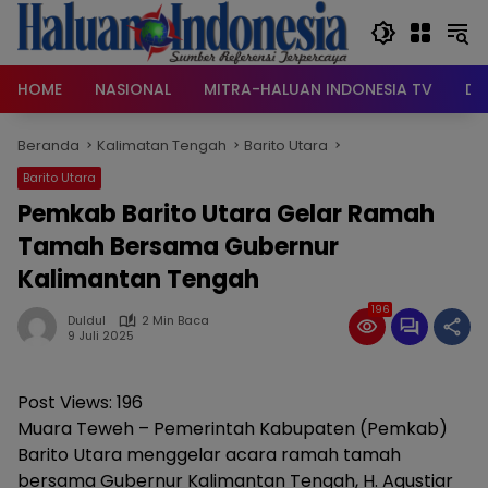
Langsung
ke
konten
HOME
NASIONAL
MITRA-HALUAN INDONESIA TV
DA
Beranda
Kalimatan Tengah
Barito Utara
Barito Utara
Pemkab Barito Utara Gelar Ramah
Tamah Bersama Gubernur
Kalimantan Tengah
196
Duldul
2 Min Baca
9 Juli 2025
Post Views:
196
Muara Teweh – Pemerintah Kabupaten (Pemkab)
Barito Utara menggelar acara ramah tamah
bersama Gubernur Kalimantan Tengah, H. Agustiar