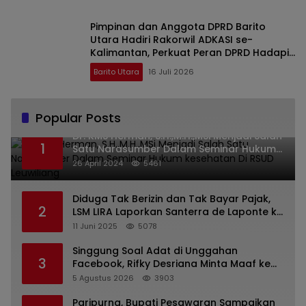
Pimpinan dan Anggota DPRD Barito
Utara Hadiri Rakorwil ADKASI se-
Kalimantan, Perkuat Peran DPRD Hadapi
Revisi UU Pemerintahan Daerah
Barito Utara
16 Juli 2026
Popular Posts
Dr. KMS Herman, S.H.,M.H.,MSi Menjadi Salah
1
Satu Narasumber Dalam Seminar Hukum
kesehatan Di RSUD Leuwiliang
26 April 2024
5461
Diduga Tak Berizin dan Tak Bayar Pajak,
2
LSM LIRA Laporkan Santerra de Laponte ke
Kejaksaan Kota Batu
11 Juni 2025
5078
Singgung Soal Adat di Unggahan
3
Facebook, Rifky Desriana Minta Maaf ke
PDA dan Bupati Kubar
5 Agustus 2026
3903
Paripurna, Bupati Pesawaran Sampaikan