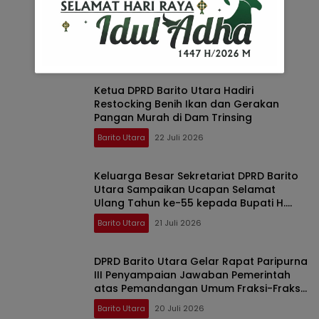
Ketua DPRD Barito Utara Hadiri
Peringatan HAN ke-42 dan Deklarasi
GERNAS RANA
Barito Utara
23 Juli 2026
Ketua DPRD Barito Utara Hadiri
Restocking Benih Ikan dan Gerakan
Pangan Murah di Dam Trinsing
Barito Utara
22 Juli 2026
Keluarga Besar Sekretariat DPRD Barito
Utara Sampaikan Ucapan Selamat
Ulang Tahun ke-55 kepada Bupati H.
Shalahuddin
Barito Utara
21 Juli 2026
DPRD Barito Utara Gelar Rapat Paripurna
III Penyampaian Jawaban Pemerintah
atas Pemandangan Umum Fraksi-Fraksi
DPRD
Barito Utara
20 Juli 2026