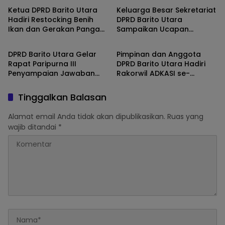
Kebersamaan
Ketua DPRD Barito Utara
Keluarga Besar Sekretariat
Hadiri Restocking Benih
DPRD Barito Utara
Ikan dan Gerakan Pangan
Sampaikan Ucapan
Barito Utara
Barito Utara
Murah di Dam Trinsing
Selamat Ulang Tahun ke-
55 kepada Bupati H.
DPRD Barito Utara Gelar
Pimpinan dan Anggota
Shalahuddin
Rapat Paripurna III
DPRD Barito Utara Hadiri
Penyampaian Jawaban
Rakorwil ADKASI se-
Pemerintah atas
Kalimantan, Perkuat Peran
Pemandangan Umum
DPRD Hadapi Revisi UU
Tinggalkan Balasan
Fraksi-Fraksi DPRD
Pemerintahan Daerah
Alamat email Anda tidak akan dipublikasikan.
Ruas yang
wajib ditandai
*