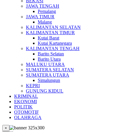
BEKASI
JAWA TENGAH
Pemalang
JAWA TIMUR
Malang
KALIMANTAN SELATAN
KALIMANTAN TIMUR
Kutai Barat
Kutai Kartanegara
KALIMANTAN TENGAH
Barito Selatan
Barito Utara
MALUKU UTARA
SUMATERA SELATAN
SUMATERA UTARA
Simalungun
KEPRI
GUNUNG KIDUL
KRIMINAL
EKONOMI
POLITIK
OTOMOTIF
OLAHRAGA
×