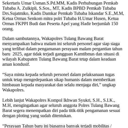
Sekertaris Umar Usman.S.Pd.MM, Kadis Perhubungan Pemkab
Tubaba A. Zulkipli, S.Sos., MT, Kadis BPBD Pemkab Tubaba
Drs.Sujatmiko, Kadis Damkar Pemkab Tubaba Iskandar S.E.,M.M,
Ketua Ormas Senkom mitra polri Tubaba H.Umar Husen, Ketua
Ormas FKPPI Budi dan Peserta Apel yang Hadir berjumlah 150
orang.
Dalam sambutannya, Wakapolres Tulang Bawang Barat
menyampaikan bahwa malam ini seluruh personel agar siap siaga
yang terlibat dalam pengamanan perayaan malam pergantian tahun
baru 2025, agar tidak terjadi gangguan Kamtibmas dan situasi di
wilayah Kabupaten Tulang Bawang Barat tetap dalam keadaan
aman kondusif.
“Saya minta kepada seluruh personel dalam pelaksanaan tugas
untuk tetap mengedepankan sikap humanis dalam memberikan
himbauan kepada masyarakat dan selalu menjaga diri,” ungkap
Wakapolres.
Lebih lanjut Wakapolres Kompol Ikhwan Syukri, S.H., S.I.K.,
M.H, mengingatkan agar seluruh anggota Polres Tulang Bawang
Barat segera menempatkan diri pada titik-titik pengamanan sesuai
dengan ploting yang sudah ditentukan.
“Perayaan Tahun baru ini biasanya banyak terjadi mobilitas /