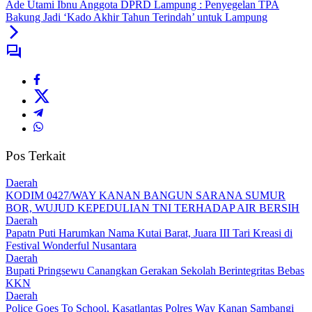
Ade Utami Ibnu Anggota DPRD Lampung : Penyegelan TPA
Bakung Jadi ‘Kado Akhir Tahun Terindah’ untuk Lampung
Pos Terkait
Daerah
KODIM 0427/WAY KANAN BANGUN SARANA SUMUR
BOR, WUJUD KEPEDULIAN TNI TERHADAP AIR BERSIH
Daerah
Papatn Puti Harumkan Nama Kutai Barat, Juara III Tari Kreasi di
Festival Wonderful Nusantara
Daerah
Bupati Pringsewu Canangkan Gerakan Sekolah Berintegritas Bebas
KKN
Daerah
Police Goes To School, Kasatlantas Polres Way Kanan Sambangi