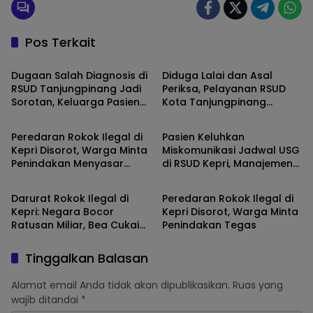
Pos Terkait
Kepri
Kepri
Dugaan Salah Diagnosis di
Diduga Lalai dan Asal
RSUD Tanjungpinang Jadi
Periksa, Pelayanan RSUD
Sorotan, Keluarga Pasien
Kota Tanjungpinang
Kepri
Kepri
Minta Penjelasan
Dikeluhkan Keluarga
Pasien
Peredaran Rokok Ilegal di
Pasien Keluhkan
Kepri Disorot, Warga Minta
Miskomunikasi Jadwal USG
Penindakan Menyasar
di RSUD Kepri, Manajemen
Kepri
Kepri
Seluruh Jaringan
Radiologi Sampaikan
Permintaan Maaf
Darurat Rokok Ilegal di
Peredaran Rokok Ilegal di
Kepri: Negara Bocor
Kepri Disorot, Warga Minta
Ratusan Miliar, Bea Cukai
Penindakan Tegas
Dituding Tutup Mata?
Tinggalkan Balasan
Alamat email Anda tidak akan dipublikasikan.
Ruas yang
wajib ditandai
*