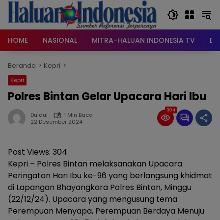
Langsung
ke
konten
HOME
NASIONAL
MITRA-HALUAN INDONESIA TV
DA
Beranda
Kepri
Kepri
Polres Bintan Gelar Upacara Hari Ibu
304
Duldul
1 Min Baca
22 Desember 2024
Post Views:
304
Kepri – Polres Bintan melaksanakan Upacara
Peringatan Hari Ibu ke-96 yang berlangsung khidmat
di Lapangan Bhayangkara Polres Bintan, Minggu
(22/12/24). Upacara yang mengusung tema
Perempuan Menyapa, Perempuan Berdaya Menuju