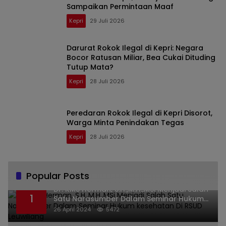
Sampaikan Permintaan Maaf
Kepri
29 Juli 2026
Darurat Rokok Ilegal di Kepri: Negara
Bocor Ratusan Miliar, Bea Cukai Dituding
Tutup Mata?
Kepri
28 Juli 2026
Peredaran Rokok Ilegal di Kepri Disorot,
Warga Minta Penindakan Tegas
Kepri
28 Juli 2026
Popular Posts
Dr. KMS Herman, S.H.,M.H.,MSi Menjadi Salah
1
Satu Narasumber Dalam Seminar Hukum
kesehatan Di RSUD Leuwiliang
26 April 2024
5472