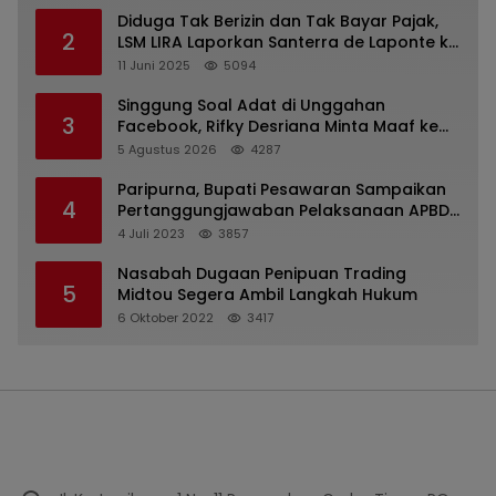
Diduga Tak Berizin dan Tak Bayar Pajak,
2
LSM LIRA Laporkan Santerra de Laponte ke
Kejaksaan Kota Batu
11 Juni 2025
5094
Singgung Soal Adat di Unggahan
3
Facebook, Rifky Desriana Minta Maaf ke
PDA dan Bupati Kubar
5 Agustus 2026
4287
Paripurna, Bupati Pesawaran Sampaikan
4
Pertanggungjawaban Pelaksanaan APBD
2022
4 Juli 2023
3857
Nasabah Dugaan Penipuan Trading
5
Midtou Segera Ambil Langkah Hukum
6 Oktober 2022
3417