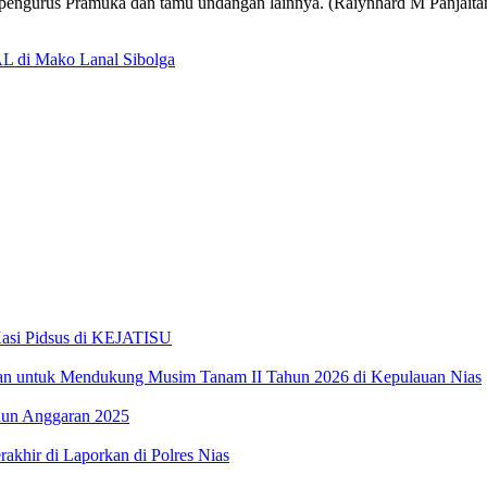
ta pengurus Pramuka dan tamu undangan lainnya. (Raiynhard M Panjaita
AL di Mako Lanal Sibolga
Kasi Pidsus di KEJATISU
an untuk Mendukung Musim Tanam II Tahun 2026 di Kepulauan Nias
hun Anggaran 2025
akhir di Laporkan di Polres Nias