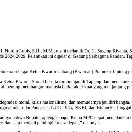
. Nurdin Lubis, S.H., M.M., resmi melantik Dr. H. Sugeng Riyanta,
 2024-2029. Pelantikan ini digelar di Gedung Serbaguna Pandan, Tapte
Batubara sebagai Ketua Kwartir Cabang (Kwarcab) Pramuka Tapteng p
a Ketua Kwarda Sumut beserta rombongan di Tapteng dan menekankan
i ini, penting membangun manusia berkarakter kuat yang menjunjung per
degradasi moral, krisis nasionalisme, dan memudarnya jati diri bangsa
ingnya nilai-nilai Pancasila, UUD 1945, NKRI, dan Bhinneka Tunggal
nnya bahwa Bupati Tapteng sebagai Ketua MPC dapat menjalankan tu
r, dan siap menjadi pemimpin masa depan,” ucapnya.