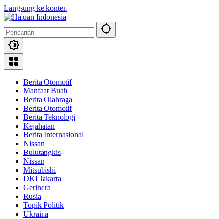
Langsung ke konten
Berita Otomotif
Manfaat Buah
Berita Olahraga
Berita Otomotif
Berita Teknologi
Kejahatan
Berita Internasional
Nissan
Bulutangkis
Nissan
Mitsubishi
DKI Jakarta
Gerindra
Rusia
Topik Politik
Ukraina