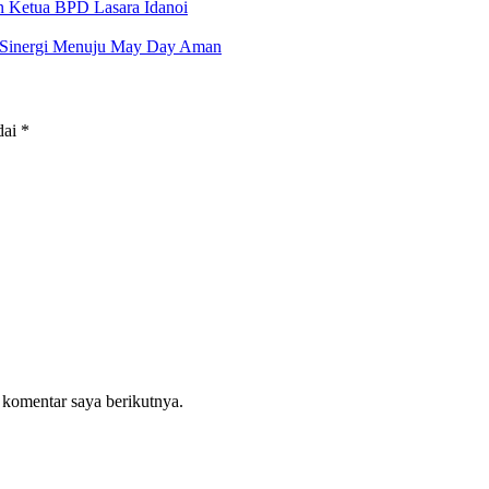
an Ketua BPD Lasara Idanoi
at Sinergi Menuju May Day Aman
dai
*
 komentar saya berikutnya.