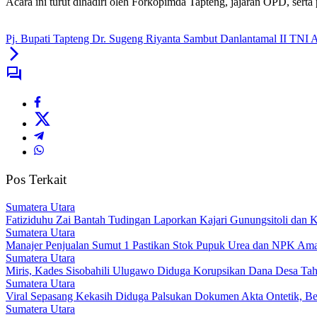
Acara ini turut dihadiri oleh Forkopimda Tapteng, jajaran OPD, ser
Pj. Bupati Tapteng Dr. Sugeng Riyanta Sambut Danlantamal II TNI 
Pos Terkait
Sumatera Utara
Fatiziduhu Zai Bantah Tudingan Laporkan Kajari Gunungsitoli dan 
Sumatera Utara
Manajer Penjualan Sumut 1 Pastikan Stok Pupuk Urea dan NPK Am
Sumatera Utara
Miris, Kades Sisobahili Ulugawo Diduga Korupsikan Dana Desa Ta
Sumatera Utara
Viral Sepasang Kekasih Diduga Palsukan Dokumen Akta Ontetik, Ber
Sumatera Utara