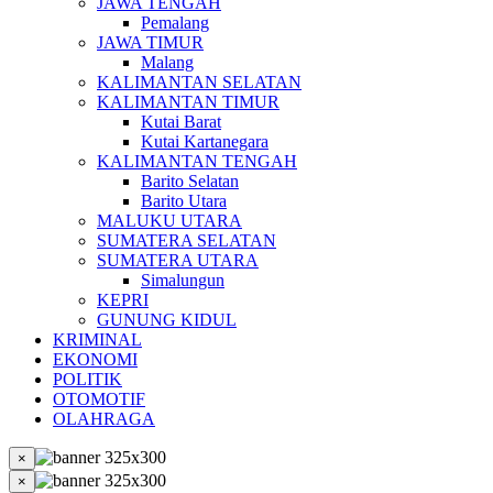
JAWA TENGAH
Pemalang
JAWA TIMUR
Malang
KALIMANTAN SELATAN
KALIMANTAN TIMUR
Kutai Barat
Kutai Kartanegara
KALIMANTAN TENGAH
Barito Selatan
Barito Utara
MALUKU UTARA
SUMATERA SELATAN
SUMATERA UTARA
Simalungun
KEPRI
GUNUNG KIDUL
KRIMINAL
EKONOMI
POLITIK
OTOMOTIF
OLAHRAGA
×
×