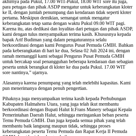
akhirnya pada Pukul, 17.00 WIT-Pukul, 18.00 WIT sore itu juga,
para petugas dan pihak ASDP mengatur untuk keberangkatan kloter
ke II, dengan jumlah penumpang dan kendaraan tidak seperti kloter
pertama. Meskipun demikian, semangat untuk mengatur
keberangkatan tetap sama dengan waktu Pukul 09.00 WIT pagi.
Karena itu, atas dedikasi dan loyalitas dari petugas dan pihak ASDP,
kami dengan tulus menyampaikan terima kasih. Khususnya kepada
bapak Arif Budiman yang dalam pengaturannya selalu
berkoordinasi dengan kami Pengurus Pusat Pemuda GMIH. Bahkan
pada keberangkatan di hari ke dua, Selasa 02 Juli 2024 ini, dengan
ramah memanggil kami sebagai Pengurus Pusat Pemuda GMIH
untuk bercakap soal penangguhan beberapa kendaraan dan sebagian
peserta untuk berangkat di kloter ke dua pada Pukul. 17.00 WIT
sore nantinya,” ujarnya.
Alasannya karena penumpang yang telah melebihi kapasitas. Kami
pun menerimanya dengan penuh pengertian.
Pihaknya juga menyampaikan terima kasih kepada Perhubungan
Kabupaten Halmahera Utara, yang juga telah ikut membantu
berkoordinasi dengan Bupati Halut Ir.Frans Manery sebagai Kepala
Pemerintahan Daerah Halut, sehingga meringankan beban peserta
Temu Pemuda GMIH. Dan juga kepada semua pihak yang telah
membantu baik langsung maupun tidak, sehingga proses
keberangkatan peserta Temu Pemuda dan Rapat Kerja II Pemuda