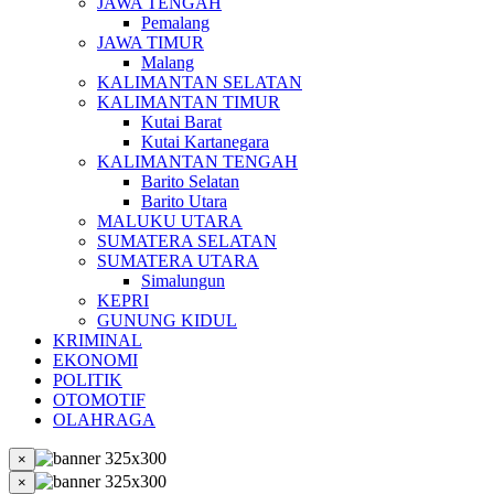
JAWA TENGAH
Pemalang
JAWA TIMUR
Malang
KALIMANTAN SELATAN
KALIMANTAN TIMUR
Kutai Barat
Kutai Kartanegara
KALIMANTAN TENGAH
Barito Selatan
Barito Utara
MALUKU UTARA
SUMATERA SELATAN
SUMATERA UTARA
Simalungun
KEPRI
GUNUNG KIDUL
KRIMINAL
EKONOMI
POLITIK
OTOMOTIF
OLAHRAGA
×
×