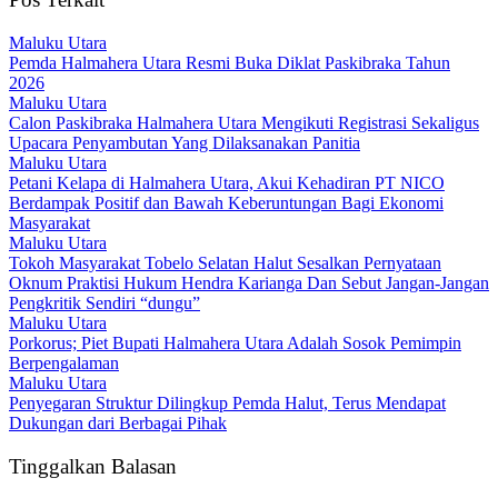
Maluku Utara
Pemda Halmahera Utara Resmi Buka Diklat Paskibraka Tahun
2026
Maluku Utara
Calon Paskibraka Halmahera Utara Mengikuti Registrasi Sekaligus
Upacara Penyambutan Yang Dilaksanakan Panitia
Maluku Utara
Petani Kelapa di Halmahera Utara, Akui Kehadiran PT NICO
Berdampak Positif dan Bawah Keberuntungan Bagi Ekonomi
Masyarakat
Maluku Utara
Tokoh Masyarakat Tobelo Selatan Halut Sesalkan Pernyataan
Oknum Praktisi Hukum Hendra Karianga Dan Sebut Jangan-Jangan
Pengkritik Sendiri “dungu”
Maluku Utara
Porkorus; Piet Bupati Halmahera Utara Adalah Sosok Pemimpin
Berpengalaman
Maluku Utara
Penyegaran Struktur Dilingkup Pemda Halut, Terus Mendapat
Dukungan dari Berbagai Pihak
Tinggalkan Balasan