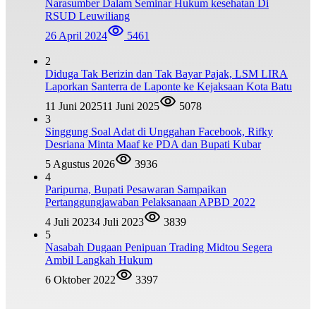
Narasumber Dalam Seminar Hukum kesehatan Di
RSUD Leuwiliang
26 April 2024
5461
2
Diduga Tak Berizin dan Tak Bayar Pajak, LSM LIRA
Laporkan Santerra de Laponte ke Kejaksaan Kota Batu
11 Juni 2025
11 Juni 2025
5078
3
Singgung Soal Adat di Unggahan Facebook, Rifky
Desriana Minta Maaf ke PDA dan Bupati Kubar
5 Agustus 2026
3936
4
Paripurna, Bupati Pesawaran Sampaikan
Pertanggungjawaban Pelaksanaan APBD 2022
4 Juli 2023
4 Juli 2023
3839
5
Nasabah Dugaan Penipuan Trading Midtou Segera
Ambil Langkah Hukum
6 Oktober 2022
3397