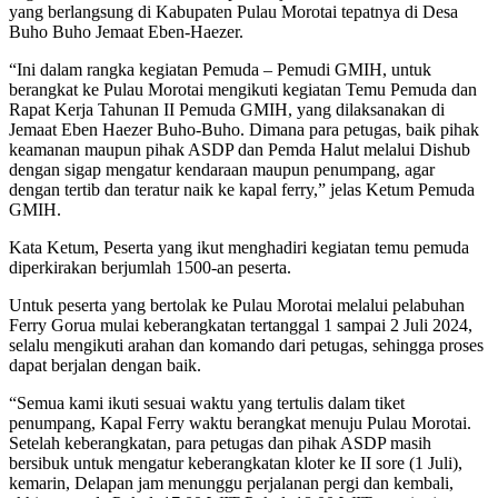
yang berlangsung di Kabupaten Pulau Morotai tepatnya di Desa
Buho Buho Jemaat Eben-Haezer.
“Ini dalam rangka kegiatan Pemuda – Pemudi GMIH, untuk
berangkat ke Pulau Morotai mengikuti kegiatan Temu Pemuda dan
Rapat Kerja Tahunan II Pemuda GMIH, yang dilaksanakan di
Jemaat Eben Haezer Buho-Buho. Dimana para petugas, baik pihak
keamanan maupun pihak ASDP dan Pemda Halut melalui Dishub
dengan sigap mengatur kendaraan maupun penumpang, agar
dengan tertib dan teratur naik ke kapal ferry,” jelas Ketum Pemuda
GMIH.
Kata Ketum, Peserta yang ikut menghadiri kegiatan temu pemuda
diperkirakan berjumlah 1500-an peserta.
Untuk peserta yang bertolak ke Pulau Morotai melalui pelabuhan
Ferry Gorua mulai keberangkatan tertanggal 1 sampai 2 Juli 2024,
selalu mengikuti arahan dan komando dari petugas, sehingga proses
dapat berjalan dengan baik.
“Semua kami ikuti sesuai waktu yang tertulis dalam tiket
penumpang, Kapal Ferry waktu berangkat menuju Pulau Morotai.
Setelah keberangkatan, para petugas dan pihak ASDP masih
bersibuk untuk mengatur keberangkatan kloter ke II sore (1 Juli),
kemarin, Delapan jam menunggu perjalanan pergi dan kembali,