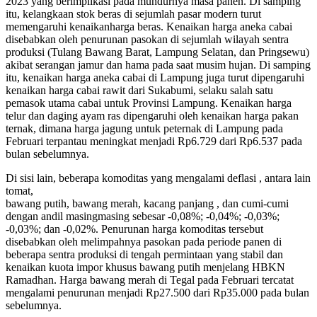
2023 yang berimplikasi pada mundurnya masa panen. Di samping
itu, kelangkaan stok beras di sejumlah pasar modern turut
memengaruhi kenaikanharga beras. Kenaikan harga aneka cabai
disebabkan oleh penurunan pasokan di sejumlah wilayah sentra
produksi (Tulang Bawang Barat, Lampung Selatan, dan Pringsewu)
akibat serangan jamur dan hama pada saat musim hujan. Di samping
itu, kenaikan harga aneka cabai di Lampung juga turut dipengaruhi
kenaikan harga cabai rawit dari Sukabumi, selaku salah satu
pemasok utama cabai untuk Provinsi Lampung. Kenaikan harga
telur dan daging ayam ras dipengaruhi oleh kenaikan harga pakan
ternak, dimana harga jagung untuk peternak di Lampung pada
Februari terpantau meningkat menjadi Rp6.729 dari Rp6.537 pada
bulan sebelumnya.
Di sisi lain, beberapa komoditas yang mengalami deflasi , antara lain
tomat,
bawang putih, bawang merah, kacang panjang , dan cumi-cumi
dengan andil masingmasing sebesar -0,08%; -0,04%; -0,03%;
-0,03%; dan -0,02%. Penurunan harga komoditas tersebut
disebabkan oleh melimpahnya pasokan pada periode panen di
beberapa sentra produksi di tengah permintaan yang stabil dan
kenaikan kuota impor khusus bawang putih menjelang HBKN
Ramadhan. Harga bawang merah di Tegal pada Februari tercatat
mengalami penurunan menjadi Rp27.500 dari Rp35.000 pada bulan
sebelumnya.