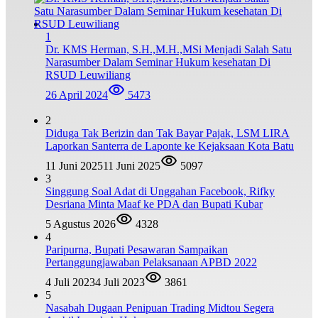
1
Dr. KMS Herman, S.H.,M.H.,MSi Menjadi Salah Satu
Narasumber Dalam Seminar Hukum kesehatan Di
RSUD Leuwiliang
26 April 2024
5473
2
Diduga Tak Berizin dan Tak Bayar Pajak, LSM LIRA
Laporkan Santerra de Laponte ke Kejaksaan Kota Batu
11 Juni 2025
11 Juni 2025
5097
3
Singgung Soal Adat di Unggahan Facebook, Rifky
Desriana Minta Maaf ke PDA dan Bupati Kubar
5 Agustus 2026
4328
4
Paripurna, Bupati Pesawaran Sampaikan
Pertanggungjawaban Pelaksanaan APBD 2022
4 Juli 2023
4 Juli 2023
3861
5
Nasabah Dugaan Penipuan Trading Midtou Segera