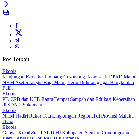
Pos Terkait
Ekobis
Kunjungan Kerja ke Tambang Gosowong, Komisi III DPRD Malut:
NHM Aset Strategis Bagi Malut, Perlu Didukung agar Bangkit dan
Pulih
Ekobis
PT. CPB dan UTB Bantu Tempat Sampah dan Edukasi Kebersihan
di SDN 1 Sukamaju
Ekobis
NHM Hadiri Rakor Tata Lingkungan Regional di Provinsi Maluku
Utara
Ekobis
Gebyar Kreativitas PAUD HI Kabupaten Sleman, Condongcatur
Juara I Apresiasi Ibu PAUD Kalurahan