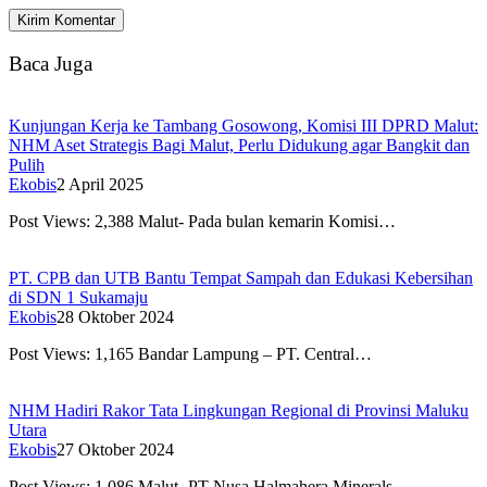
Baca Juga
Kunjungan Kerja ke Tambang Gosowong, Komisi III DPRD Malut:
NHM Aset Strategis Bagi Malut, Perlu Didukung agar Bangkit dan
Pulih
Ekobis
2 April 2025
Post Views: 2,388 Malut- Pada bulan kemarin Komisi…
PT. CPB dan UTB Bantu Tempat Sampah dan Edukasi Kebersihan
di SDN 1 Sukamaju
Ekobis
28 Oktober 2024
Post Views: 1,165 Bandar Lampung – PT. Central…
NHM Hadiri Rakor Tata Lingkungan Regional di Provinsi Maluku
Utara
Ekobis
27 Oktober 2024
Post Views: 1,086 Malut- PT Nusa Halmahera Minerals…