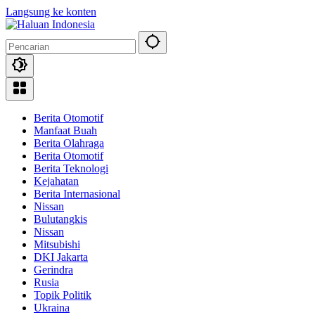
Langsung ke konten
Berita Otomotif
Manfaat Buah
Berita Olahraga
Berita Otomotif
Berita Teknologi
Kejahatan
Berita Internasional
Nissan
Bulutangkis
Nissan
Mitsubishi
DKI Jakarta
Gerindra
Rusia
Topik Politik
Ukraina