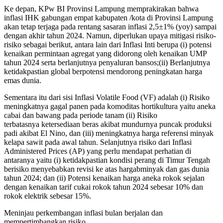
Ke depan, KPw BI Provinsi Lampung memprakirakan bahwa
inflasi IHK gabungan empat kabupaten /kota di Provinsi Lampung
akan tetap terjaga pada rentang sasaran inflasi 2,5±1% (yoy) sampai
dengan akhir tahun 2024. Namun, diperlukan upaya mitigasi risiko-
risiko sebagai berikut, antara lain dari Inflasi Inti berupa (i) potensi
kenaikan permintaan agregat yang didorong oleh kenaikan UMP
tahun 2024 serta berlanjutnya penyaluran bansos;(ii) Berlanjutnya
ketidakpastian global berpotensi mendorong peningkatan harga
emas dunia.
Sementara itu dari sisi Inflasi Volatile Food (VF) adalah (i) Risiko
meningkatnya gagal panen pada komoditas hortikultura yaitu aneka
cabai dan bawang pada periode tanam (ii) Risiko
terbatasnya ketersediaan beras akibat mundurnya puncak produksi
padi akibat El Nino, dan (iii) meningkatnya harga referensi minyak
kelapa sawit pada awal tahun. Selanjutnya risiko dari Inflasi
Administered Prices (AP) yang perlu mendapat perhatian di
antaranya yaitu (i) ketidakpastian kondisi perang di Timur Tengah
berisiko menyebabkan revisi ke atas hargabminyak dan gas dunia
tahun 2024; dan (ii) Potensi kenaikan harga aneka rokok sejalan
dengan kenaikan tarif cukai rokok tahun 2024 sebesar 10% dan
rokok elektrik sebesar 15%.
Meninjau perkembangan inflasi bulan berjalan dan
mempertimbangkan risiko