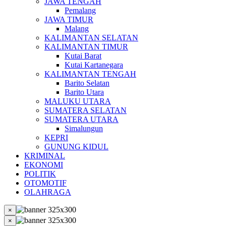
JAWA TENGAH
Pemalang
JAWA TIMUR
Malang
KALIMANTAN SELATAN
KALIMANTAN TIMUR
Kutai Barat
Kutai Kartanegara
KALIMANTAN TENGAH
Barito Selatan
Barito Utara
MALUKU UTARA
SUMATERA SELATAN
SUMATERA UTARA
Simalungun
KEPRI
GUNUNG KIDUL
KRIMINAL
EKONOMI
POLITIK
OTOMOTIF
OLAHRAGA
×
×