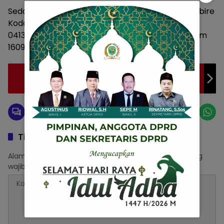
Sedangkan Katagori Kota, Juara 1 Kodim 1705/Nabire
Kodam XVII/Cendrawasih, Juara 2 Kodim
0413/Bangka Kodam II/Sriwijaya dan Juara 3 Kodim
1609/Buleleng Kodam IX/Udayana. (*)
Perjalanan JAMU UNESCO dalam Kesadaran
Jiwa Agung Borobudur
Tinggalkan Balasan
Alamat email Anda tidak akan dipublikasikan.
Ruas yang
wajib ditandai
*