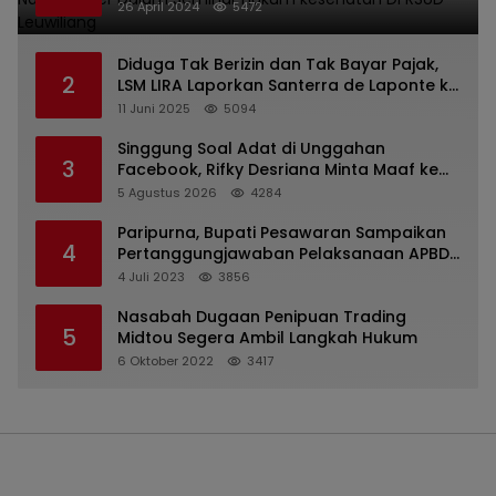
kesehatan Di RSUD Leuwiliang
26 April 2024
5472
Diduga Tak Berizin dan Tak Bayar Pajak,
2
LSM LIRA Laporkan Santerra de Laponte ke
Kejaksaan Kota Batu
11 Juni 2025
5094
Singgung Soal Adat di Unggahan
3
Facebook, Rifky Desriana Minta Maaf ke
PDA dan Bupati Kubar
5 Agustus 2026
4284
Paripurna, Bupati Pesawaran Sampaikan
4
Pertanggungjawaban Pelaksanaan APBD
2022
4 Juli 2023
3856
Nasabah Dugaan Penipuan Trading
5
Midtou Segera Ambil Langkah Hukum
6 Oktober 2022
3417