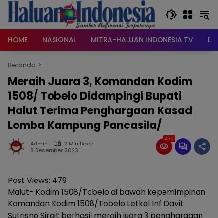
Langsung
ke
konten
HOME
NASIONAL
MITRA-HALUAN INDONESIA TV
DA
Beranda
Meraih Juara 3, Komandan Kodim
1508/ Tobelo Didampingi Bupati
Halut Terima Penghargaan Kasad
Lomba Kampung Pancasila/
479
Admin
2 Min Baca
8 Desember 2023
Post Views:
479
Malut- Kodim 1508/Tobelo di bawah kepemimpinan
Komandan Kodim 1508/Tobelo Letkol Inf Davit
Sutrisno Sirait berhasil meraih juara 3 penghargaan