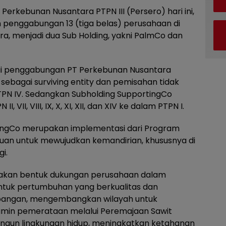
Perkebunan Nusantara PTPN III (Persero) hari ini,
penggabungan 13 (tiga belas) perusahaan di
a, menjadi dua Sub Holding, yakni PalmCo dan
lui penggabungan PT Perkebunan Nusantara
V sebagai surviving entity dan pemisahan tidak
PTPN IV. Sedangkan Subholding SupportingCo
VII, VIII, IX, X, XI, XII, dan XIV ke dalam PTPN I.
ngCo merupakan implementasi dari Program
ujuan untuk mewujudkan kemandirian, khususnya di
i.
upakan bentuk dukungan perusahaan dalam
tuk pertumbuhan yang berkualitas dan
tor pangan, mengembangkan wilayah untuk
min pemerataan melalui Peremajaan Sawit
bangun lingkungan hidup, meningkatkan ketahanan