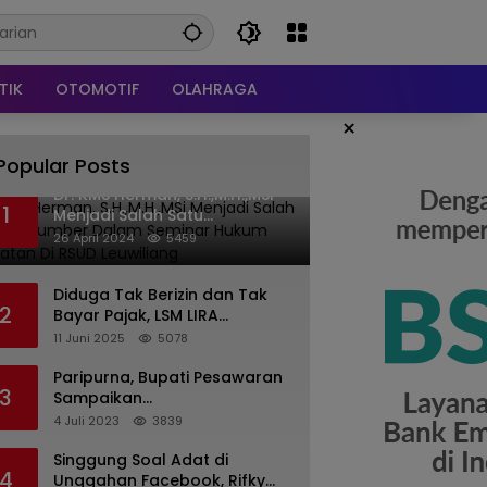
TIK
OTOMOTIF
OLAHRAGA
×
Popular Posts
Dr. KMS Herman, S.H.,M.H.,MSi
1
Menjadi Salah Satu
Narasumber Dalam Seminar
26 April 2024
5459
Hukum kesehatan Di RSUD
Leuwiliang
Diduga Tak Berizin dan Tak
2
Bayar Pajak, LSM LIRA
Laporkan Santerra de
11 Juni 2025
5078
Laponte ke Kejaksaan Kota
Batu
Paripurna, Bupati Pesawaran
3
Sampaikan
Pertanggungjawaban
4 Juli 2023
3839
Pelaksanaan APBD 2022
Singgung Soal Adat di
4
Unggahan Facebook, Rifky