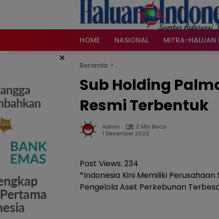
Langsung
ke
konten
HOME
NASIONAL
MITRA-HALUAN 
×
Beranda
Sub Holding Palm
Resmi Terbentuk
Admin
2 Min Baca
1 Desember 2023
Post Views:
234
*Indonesia Kini Memiliki Perusahaan
Pengelola Aset Perkebunan Terbes