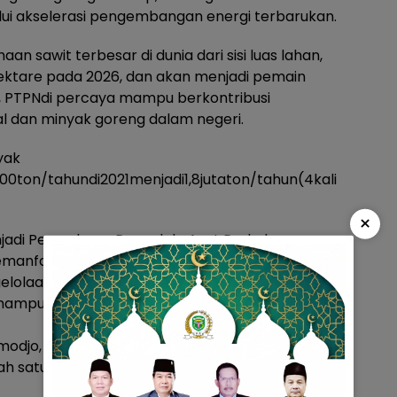
lui akselerasi pengembangan energi terbarukan.
 sawit terbesar di dunia dari sisi luas lahan,
 hektare pada 2026, dan akan menjadi pemain
ga, PTPNdi percaya mampu berkontribusi
l dan minyak goreng dalam negeri.
yak
ton/tahundi2021menjadi1,8jutaton/tahun(4kali
×
jadi Perusahaan Pengelola Aset Perkebunan
emanfaatan aset perkebunan melalui
ngelolaan tanaman perkebunan, diversifikasi usaha
g mampu memberikan nilai tambah bagi
oatmodjo, dalam arahannya menyampaikan bahwa
 satu skema yang dijalankan oleh Kementerian.