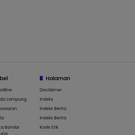
bel
Halaman
adline
Disclaimer
lda Lampung
Indeks
sawaran
Indeks Berita
la
Indeks Berita
ta Bandar
Kode Etik
ung