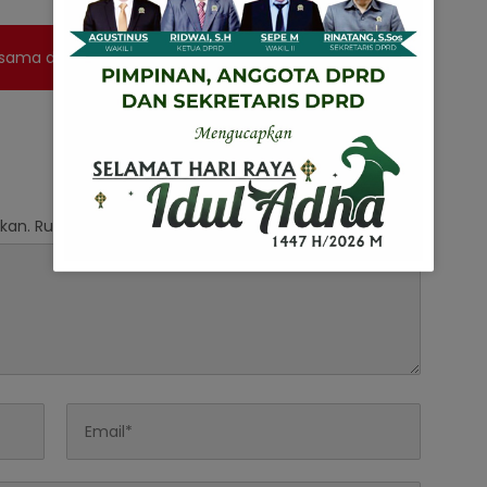
rsama dan Germas
kan.
Ruas yang wajib ditandai
*