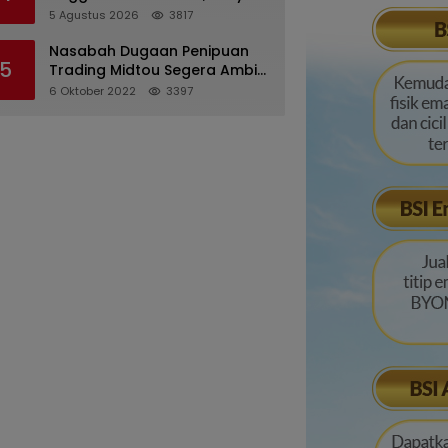
Desriana Minta Maaf ke PDA
5 Agustus 2026
3817
dan Bupati Kubar
Nasabah Dugaan Penipuan
5
Trading Midtou Segera Ambil
Langkah Hukum
6 Oktober 2022
3397