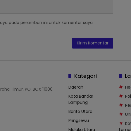
saya pada peramban ini untuk komentar saya
Kategori
La
Daerah
He
Graha Timur, PO. BOX 11000,
Kota Bandar
Po
Lampung
Pe
Barito Utara
Uni
Pringsewu
Ko
Maluku Utara
Lamp