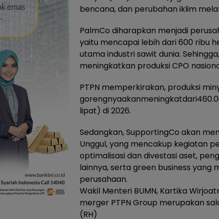
bencana, dan perubahan iklim mela
PalmCo diharapkan menjadi perusahaan
yaitu mencapai lebih dari 600 ribu
utama industri sawit dunia. Sehing
meningkatkan produksi CPO nasiona
PTPN memperkirakan, produksi min
gorengnyaakanmeningkatdari460.000
lipat) di 2026.
Sedangkan, SupportingCo akan men
Unggul, yang mencakup kegiatan p
optimalisasi dan divestasi aset, pe
lainnya, serta green business yan
perusahaan.
Wakil Menteri BUMN, Kartika Wirj
merger PTPN Group merupakan salah
(RH)