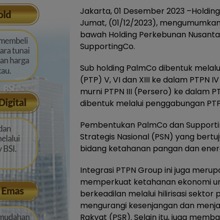
Jakarta, 01 Desember 2023 –Holding 
Jumat, (01/12/2023), mengumumkan 
bawah Holding Perkebunan Nusantar
SupportingCo.
Sub holding PalmCo dibentuk mela
(PTP) V, VI dan XIII ke dalam PTPN I
murni PTPN III (Persero) ke dalam 
dibentuk melalui penggabungan PTPN II, 
Pembentukan PalmCo dan Supporti
Strategis Nasional (PSN) yang bert
bidang ketahanan pangan dan energ
Integrasi PTPN Group ini juga mer
memperkuat ketahanan ekonomi un
berkeadilan melalui hilirisasi sek
mengurangi kesenjangan dan menja
Rakyat (PSR). Selain itu, juga mem