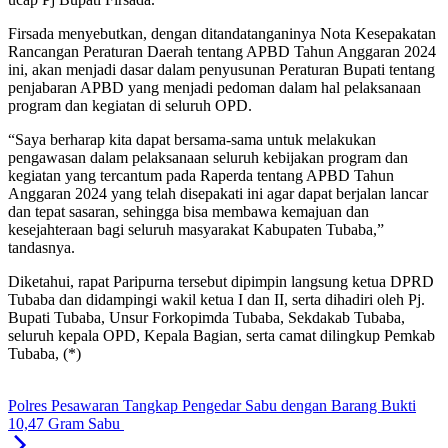
Firsada menyebutkan, dengan ditandatanganinya Nota Kesepakatan
Rancangan Peraturan Daerah tentang APBD Tahun Anggaran 2024
ini, akan menjadi dasar dalam penyusunan Peraturan Bupati tentang
penjabaran APBD yang menjadi pedoman dalam hal pelaksanaan
program dan kegiatan di seluruh OPD.
“Saya berharap kita dapat bersama-sama untuk melakukan
pengawasan dalam pelaksanaan seluruh kebijakan program dan
kegiatan yang tercantum pada Raperda tentang APBD Tahun
Anggaran 2024 yang telah disepakati ini agar dapat berjalan lancar
dan tepat sasaran, sehingga bisa membawa kemajuan dan
kesejahteraan bagi seluruh masyarakat Kabupaten Tubaba,”
tandasnya.
Diketahui, rapat Paripurna tersebut dipimpin langsung ketua DPRD
Tubaba dan didampingi wakil ketua I dan II, serta dihadiri oleh Pj.
Bupati Tubaba, Unsur Forkopimda Tubaba, Sekdakab Tubaba,
seluruh kepala OPD, Kepala Bagian, serta camat dilingkup Pemkab
Tubaba, (*)
Polres Pesawaran Tangkap Pengedar Sabu dengan Barang Bukti
10,47 Gram Sabu