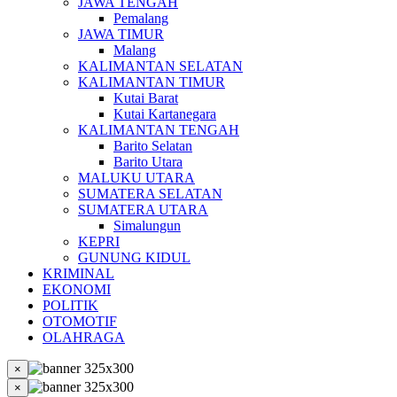
JAWA TENGAH
Pemalang
JAWA TIMUR
Malang
KALIMANTAN SELATAN
KALIMANTAN TIMUR
Kutai Barat
Kutai Kartanegara
KALIMANTAN TENGAH
Barito Selatan
Barito Utara
MALUKU UTARA
SUMATERA SELATAN
SUMATERA UTARA
Simalungun
KEPRI
GUNUNG KIDUL
KRIMINAL
EKONOMI
POLITIK
OTOMOTIF
OLAHRAGA
×
×