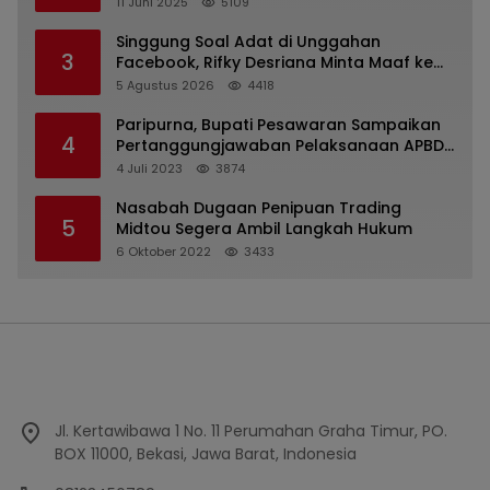
Kejaksaan Kota Batu
11 Juni 2025
5109
Singgung Soal Adat di Unggahan
3
Facebook, Rifky Desriana Minta Maaf ke
PDA dan Bupati Kubar
5 Agustus 2026
4418
Paripurna, Bupati Pesawaran Sampaikan
4
Pertanggungjawaban Pelaksanaan APBD
2022
4 Juli 2023
3874
Nasabah Dugaan Penipuan Trading
5
Midtou Segera Ambil Langkah Hukum
6 Oktober 2022
3433
Jl. Kertawibawa 1 No. 11 Perumahan Graha Timur, PO.
BOX 11000, Bekasi, Jawa Barat, Indonesia