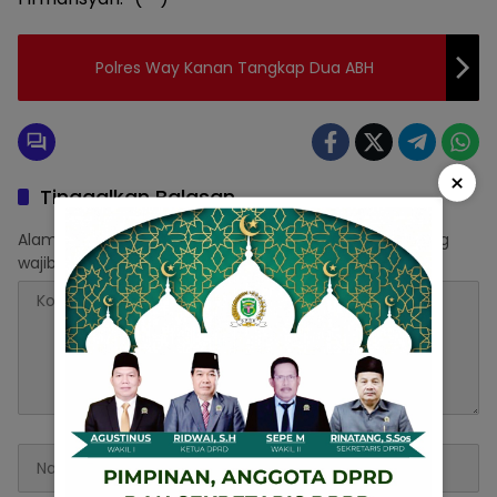
Polres Way Kanan Tangkap Dua ABH
×
Tinggalkan Balasan
Alamat email Anda tidak akan dipublikasikan.
Ruas yang
wajib ditandai
*