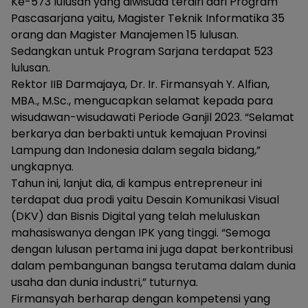
Ke-573 lulusan yang diwisuda terdiri dari Program
Pascasarjana yaitu, Magister Teknik Informatika 35
orang dan Magister Manajemen 15 lulusan.
Sedangkan untuk Program Sarjana terdapat 523
lulusan.
Rektor IIB Darmajaya, Dr. Ir. Firmansyah Y. Alfian,
MBA., M.Sc., mengucapkan selamat kepada para
wisudawan-wisudawati Periode Ganjil 2023. “Selamat
berkarya dan berbakti untuk kemajuan Provinsi
Lampung dan Indonesia dalam segala bidang,”
ungkapnya.
Tahun ini, lanjut dia, di kampus entrepreneur ini
terdapat dua prodi yaitu Desain Komunikasi Visual
(DKV) dan Bisnis Digital yang telah meluluskan
mahasiswanya dengan IPK yang tinggi. “Semoga
dengan lulusan pertama ini juga dapat berkontribusi
dalam pembangunan bangsa terutama dalam dunia
usaha dan dunia industri,” tuturnya.
Firmansyah berharap dengan kompetensi yang