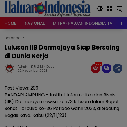
Langsung
ke
konten
HOME
NASIONAL
MITRA-HALUAN INDONESIA TV
DA
Beranda
Lulusan IIB Darmajaya Siap Bersaing
di Dunia Kerja
209
Admin
2 Min Baca
22 November 2023
Post Views:
209
BANDARLAMPUNG – Institut Informatika dan Bisnis
(IIB) Darmajaya mewisuda 573 lulusan dalam Rapat
Senat Terbuka ke-36 Periode Ganjil 2023, di Gedung
Bagas Raya, Rabu (22/11/23).