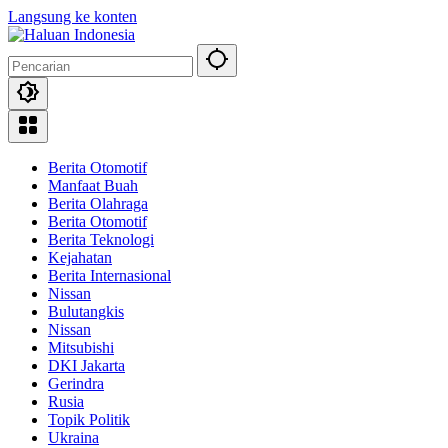
Langsung ke konten
Berita Otomotif
Manfaat Buah
Berita Olahraga
Berita Otomotif
Berita Teknologi
Kejahatan
Berita Internasional
Nissan
Bulutangkis
Nissan
Mitsubishi
DKI Jakarta
Gerindra
Rusia
Topik Politik
Ukraina