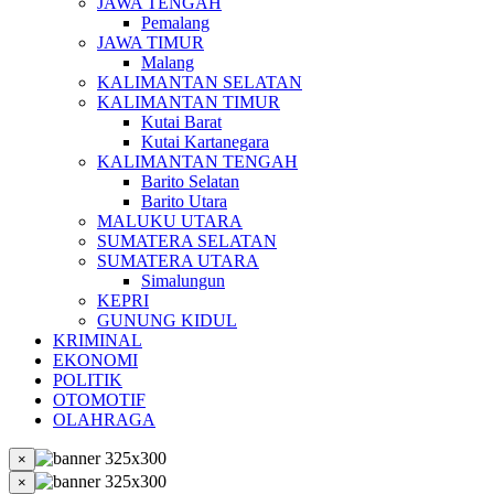
JAWA TENGAH
Pemalang
JAWA TIMUR
Malang
KALIMANTAN SELATAN
KALIMANTAN TIMUR
Kutai Barat
Kutai Kartanegara
KALIMANTAN TENGAH
Barito Selatan
Barito Utara
MALUKU UTARA
SUMATERA SELATAN
SUMATERA UTARA
Simalungun
KEPRI
GUNUNG KIDUL
KRIMINAL
EKONOMI
POLITIK
OTOMOTIF
OLAHRAGA
×
×