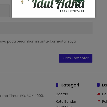
saya pada peramban ini untuk komentar saya
Kategori
La
Daerah
He
Graha Timur, PO. BOX 11000,
Kota Bandar
Po
Lampung