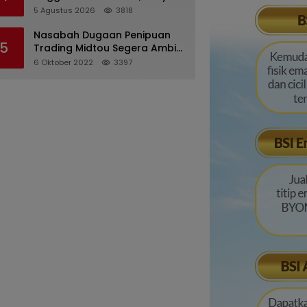
Desriana Minta Maaf ke PDA
5 Agustus 2026
3818
dan Bupati Kubar
Nasabah Dugaan Penipuan
5
Trading Midtou Segera Ambil
Langkah Hukum
6 Oktober 2022
3397