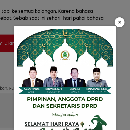
, tapi ke semua kalangan, Karena bahasa
hebat. Sebab saat ini sehari-hari pakai bahasa
×
i Dilantik oleh Wali Kota Bekasi
kan.
Ruas yang wajib ditandai
*