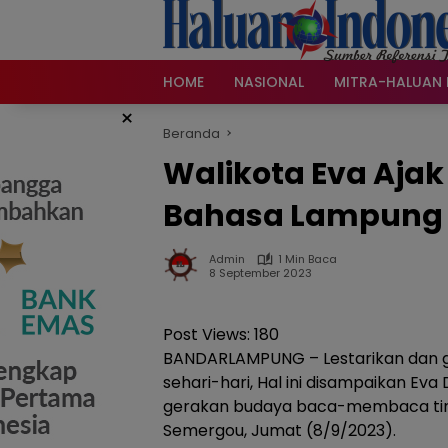
Langsung
ke
konten
HOME
NASIONAL
MITRA-HALUAN 
×
Beranda
Walikota Eva Ajak
Bahasa Lampung
Admin
1 Min Baca
8 September 2023
Post Views:
180
BANDARLAMPUNG – Lestarikan dan 
sehari-hari, Hal ini disampaikan 
gerakan budaya baca-membaca ting
Semergou, Jumat (8/9/2023).