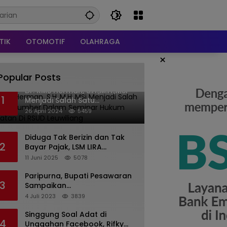
TIK
OTOMOTIF
OLAHRAGA
×
Popular Posts
Dr. KMS Herman, S.H.,M.H.,MSi
1
Menjadi Salah Satu
Narasumber Dalam Seminar
26 April 2024
5459
Hukum kesehatan Di RSUD
Leuwiliang
Diduga Tak Berizin dan Tak
2
Bayar Pajak, LSM LIRA
Laporkan Santerra de
11 Juni 2025
5078
Laponte ke Kejaksaan Kota
Batu
Paripurna, Bupati Pesawaran
3
Sampaikan
Pertanggungjawaban
4 Juli 2023
3839
Pelaksanaan APBD 2022
Singgung Soal Adat di
4
Unggahan Facebook, Rifky