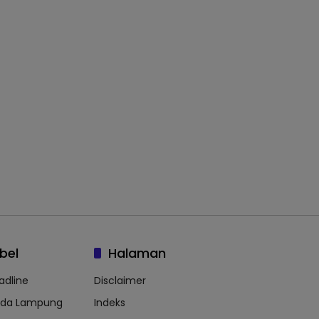
bel
Halaman
adline
Disclaimer
lda Lampung
Indeks