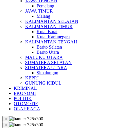
JAWA TENGAH
Pemalang
JAWA TIMUR
Malang
KALIMANTAN SELATAN
KALIMANTAN TIMUR
Kutai Barat
Kutai Kartanegara
KALIMANTAN TENGAH
Barito Selatan
Barito Utara
MALUKU UTARA
SUMATERA SELATAN
SUMATERA UTARA
Simalungun
KEPRI
GUNUNG KIDUL
KRIMINAL
EKONOMI
POLITIK
OTOMOTIF
OLAHRAGA
×
×