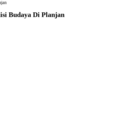
njan
si Budaya Di Planjan