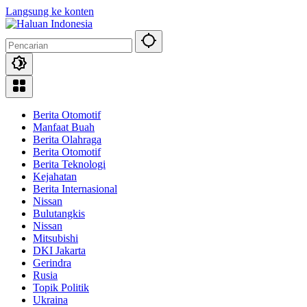
Langsung ke konten
Berita Otomotif
Manfaat Buah
Berita Olahraga
Berita Otomotif
Berita Teknologi
Kejahatan
Berita Internasional
Nissan
Bulutangkis
Nissan
Mitsubishi
DKI Jakarta
Gerindra
Rusia
Topik Politik
Ukraina