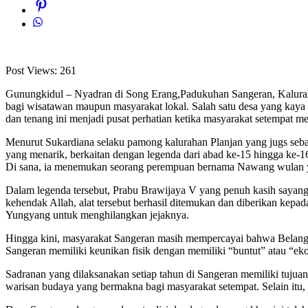
Post Views:
261
Gunungkidul – Nyadran di Song Erang,Padukuhan Sangeran, Kaluraha
bagi wisatawan maupun masyarakat lokal. Salah satu desa yang kaya
dan tenang ini menjadi pusat perhatian ketika masyarakat setempat
Menurut Sukardiana selaku pamong kalurahan Planjan yang jugs sebag
yang menarik, berkaitan dengan legenda dari abad ke-15 hingga ke-1
Di sana, ia menemukan seorang perempuan bernama Nawang wulan yan
Dalam legenda tersebut, Prabu Brawijaya V yang penuh kasih saya
kehendak Allah, alat tersebut berhasil ditemukan dan diberikan ke
Yungyang untuk menghilangkan jejaknya.
Hingga kini, masyarakat Sangeran masih mempercayai bahwa Belang 
Sangeran memiliki keunikan fisik dengan memiliki “buntut” atau “ek
Sadranan yang dilaksanakan setiap tahun di Sangeran memiliki tuj
warisan budaya yang bermakna bagi masyarakat setempat. Selain itu