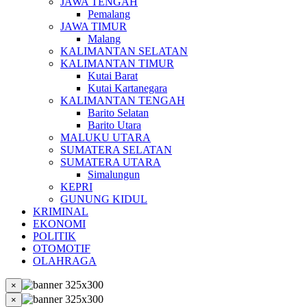
JAWA TENGAH
Pemalang
JAWA TIMUR
Malang
KALIMANTAN SELATAN
KALIMANTAN TIMUR
Kutai Barat
Kutai Kartanegara
KALIMANTAN TENGAH
Barito Selatan
Barito Utara
MALUKU UTARA
SUMATERA SELATAN
SUMATERA UTARA
Simalungun
KEPRI
GUNUNG KIDUL
KRIMINAL
EKONOMI
POLITIK
OTOMOTIF
OLAHRAGA
×
×