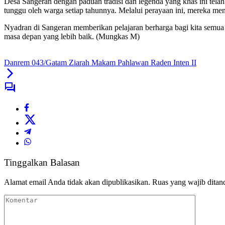
Desa Sangeran dengan paduan tradisi dan legenda yang khas ini tela
tunggu oleh warga setiap tahunnya. Melalui perayaan ini, mereka me
Nyadran di Sangeran memberikan pelajaran berharga bagi kita semu
masa depan yang lebih baik. (Mungkas M)
Danrem 043/Gatam Ziarah Makam Pahlawan Raden Inten II
Tinggalkan Balasan
Alamat email Anda tidak akan dipublikasikan.
Ruas yang wajib ditan