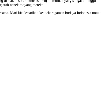
yang diadakan secara khusus menjadi momen yang sangat ditunggu-
 sejarah nenek moyang mereka.
sama. Mari kita lestarikan keanekaragaman budaya Indonesia untuk