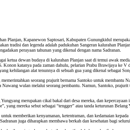
n Planjan, Kapanewon Saptosari, Kabupaten Gunungkidul merupakan k
 akan tradisi dan legenda adalah padukuhan Sangeran kalurahan Planj
 mengadakan perayaan tahunan yang dikenal dengan nama Sadranan.
ai ketua dewan budaya di kalurahan Planjan saat di temui awak media
6. Konon katanya pada zaman dahulu, pelarian Prabu Brawijaya ke V d
g kehilangan alat tenunnya di sebuah gua yang dikenal sebagai Son
ng memerintahkan seorang prajurit bernama Santoko untuk membantu 
pada Nawang wulan melalui seorang pembantu. Namun, Santoko, prajuri
Yungyang merupakan cikal bakal dari desa mereka, dan kepercayaan i
or”, yang mereka sebut sebagai “tengger” atau tanda keturunan Belang
uan untuk memberikan kenyamanan, ketentraman, dan kedamaian kepada
, Sadranan juga diharapkan membawa berkah dan kesehatan bagi selur