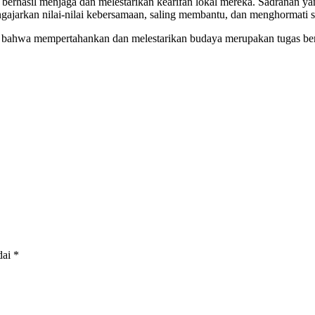
h berhasil menjaga dan melestarikan kearifan lokal mereka. Sadranan 
ngajarkan nilai-nilai kebersamaan, saling membantu, dan menghormati
a bahwa mempertahankan dan melestarikan budaya merupakan tugas ber
dai
*