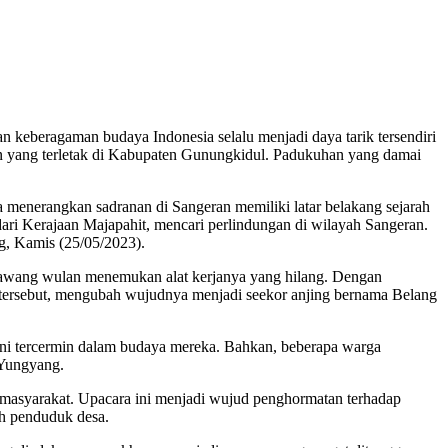
eberagaman budaya Indonesia selalu menjadi daya tarik tersendiri
an yang terletak di Kabupaten Gunungkidul. Padukuhan yang damai
 menerangkan sadranan di Sangeran memiliki latar belakang sejarah
ari Kerajaan Majapahit, mencari perlindungan di wilayah Sangeran.
g, Kamis (25/05/2023).
Nawang wulan menemukan alat kerjanya yang hilang. Dengan
t tersebut, mengubah wujudnya menjadi seekor anjing bernama Belang
ni tercermin dalam budaya mereka. Bahkan, beberapa warga
 Yungyang.
 masyarakat. Upacara ini menjadi wujud penghormatan terhadap
uh penduduk desa.