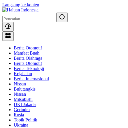
Langsung ke konten
Berita Otomotif
Manfaat Buah
Berita Olahraga
Berita Otomotif
Berita Teknologi
Kejahatan
Berita Internasional
Nissan
Bulutangkis
Nissan
Mitsubishi
DKI Jakarta
Gerindra
Rusia
Topik Politik
Ukraina