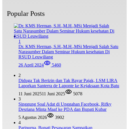
Popular Posts
1
Dr. KMS Herman, S.H.,M.H.,MSi Menjadi Salah Satu
Narasumber Dalam Seminar Hukum kesehatan Di
RSUD Leuwiliang
26 April 2024
5460
2
Diduga Tak Berizin dan Tak Bayar Pajak, LSM LIRA
Laporkan Santerra de Laponte ke Kejaksaan Kota Batu
11 Juni 2025
11 Juni 2025
5078
3
Singgung Soal Adat di Unggahan Facebook, Rifky
Desriana Minta Maaf ke PDA dan Bupati Kubar
5 Agustus 2026
3902
4
Paripurna, Bupati Pesawaran Sampaikan