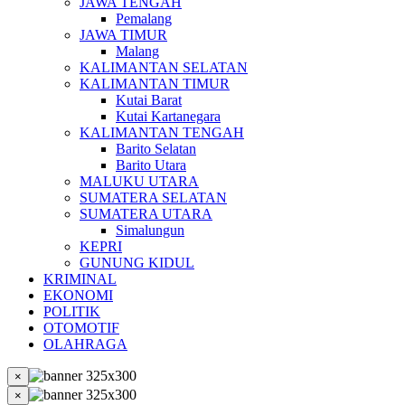
JAWA TENGAH
Pemalang
JAWA TIMUR
Malang
KALIMANTAN SELATAN
KALIMANTAN TIMUR
Kutai Barat
Kutai Kartanegara
KALIMANTAN TENGAH
Barito Selatan
Barito Utara
MALUKU UTARA
SUMATERA SELATAN
SUMATERA UTARA
Simalungun
KEPRI
GUNUNG KIDUL
KRIMINAL
EKONOMI
POLITIK
OTOMOTIF
OLAHRAGA
×
×