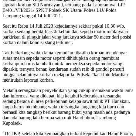
laporan korban Siti Nurmayanti, tertuang pada Laporannya, LP/
B/401/VII/2021/ SPKT Polsek SK Utara/ Polres LU/ Polda
Lampung tanggal 14 Juli 2021.
Saat itu Rabu 14 Juli 2023 kejadiannya sekitar pukul 10.30 wib,
korban sedang beraktifitas di kebun dan sepeda motor miliknya ia
parkirkan di pinggir jalan yang jaraknya sekitar 50 meter dari posisi
korban dalam kondisi stang terkunci.
Tak berkelang waktu lama kemudian tiba-tiba korban mendengar
suara mesin sepeda motor seperti dihidupkan orang membuat
korbanpun harus kembali untuk memeriksa sepeda motor yang
diparkir, ternyata benar, kendaraan sudah raib di gondol pencuri
hingga selanjutnya korban melapor ke Polsek. “kata Iptu Mardian
menirukan laporan korban.
Melalui serangkaian penyelidikan yang cukup memakan waktu lama
dan informasi yang didapat, kita ketahui keberadaan tersangka
sedang berada di area perkebunan kelapa sawit milik PT Hanakau,
tanpa harus membuang waktu tersangka langsung kita buru dan
berhasil kita tangkap berikut barang bukti yang masih ada padanya
dan ada barang lain berupa satu unit Hand phon,” sambung
Kapolsek.
“Di TKP, setelah kita kembangkan terkait kepemilikan Hand Phone,