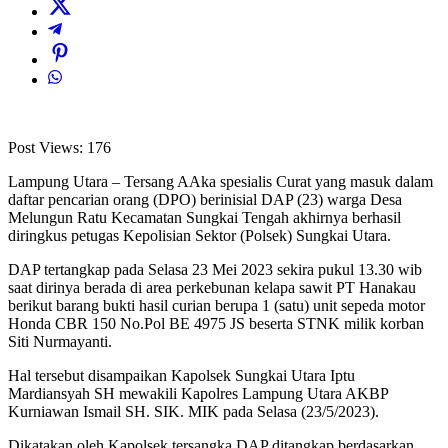
Post Views:
176
Lampung Utara – Tersang AAka spesialis Curat yang masuk dalam
daftar pencarian orang (DPO) berinisial DAP (23) warga Desa
Melungun Ratu Kecamatan Sungkai Tengah akhirnya berhasil
diringkus petugas Kepolisian Sektor (Polsek) Sungkai Utara.
DAP tertangkap pada Selasa 23 Mei 2023 sekira pukul 13.30 wib
saat dirinya berada di area perkebunan kelapa sawit PT Hanakau
berikut barang bukti hasil curian berupa 1 (satu) unit sepeda motor
Honda CBR 150 No.Pol BE 4975 JS beserta STNK milik korban
Siti Nurmayanti.
Hal tersebut disampaikan Kapolsek Sungkai Utara Iptu
Mardiansyah SH mewakili Kapolres Lampung Utara AKBP
Kurniawan Ismail SH. SIK. MIK pada Selasa (23/5/2023).
Dikatakan oleh Kapolsek tersangka DAP ditangkap berdasarkan