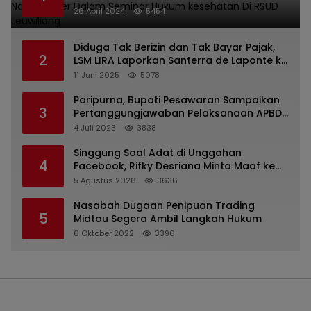
kesehatan Di RSUD Leuwiliang
26 April 2024
5454
Diduga Tak Berizin dan Tak Bayar Pajak,
2
LSM LIRA Laporkan Santerra de Laponte ke
Kejaksaan Kota Batu
11 Juni 2025
5078
Paripurna, Bupati Pesawaran Sampaikan
3
Pertanggungjawaban Pelaksanaan APBD
2022
4 Juli 2023
3838
Singgung Soal Adat di Unggahan
4
Facebook, Rifky Desriana Minta Maaf ke
PDA dan Bupati Kubar
5 Agustus 2026
3636
Nasabah Dugaan Penipuan Trading
5
Midtou Segera Ambil Langkah Hukum
6 Oktober 2022
3396