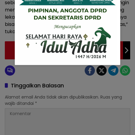
sebagai bentuk aksi peduli pangan. Karena, kita ingin
menyalurkan beras ini, Alhamdulillah PKS Lampung
lekas melaunching ATM beras ini, yang manfaatnya
bisa dirasakan masyarakat (Lampung) secara luas,”
tukasnya. (Rls/Sus)
H.Suharna Segera Dilantik Sebagai Ketua
DPD Ika Pakarti Kubar
Tinggalkan Balasan
Alamat email Anda tidak akan dipublikasikan.
Ruas yang
wajib ditandai
*