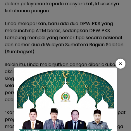
dalam pelayanan kepada masyarakat, khususnya
ketahanan pangan.
Linda melaporkan, baru ada dua DPW PKS yang
melaunching ATM beras, sedangkan DPW PKS
Lampung menjadi yang nomor tiga secara nasional
dan nomor dua di Wilayah Sumatera Bagian Selatan
(Sumbagsel).
×
Selain itu, Linda melanjutkan dengan diberlakukan
aksi peduli pangan ini diharapkan sesuai dengan
slogan PKS selama ini #PKSPelayanRakyat yang
selalu siap sedia, untuk membantu menyediakan
persediaan pangan hingga panen beras melalui
adanya ATM beras ini.
“Kami (DPW PKS Lampung) merespon dengan cepat
program yang memang kita peruntukan
masyarakat yang membutuhkan ATM beras ini juga