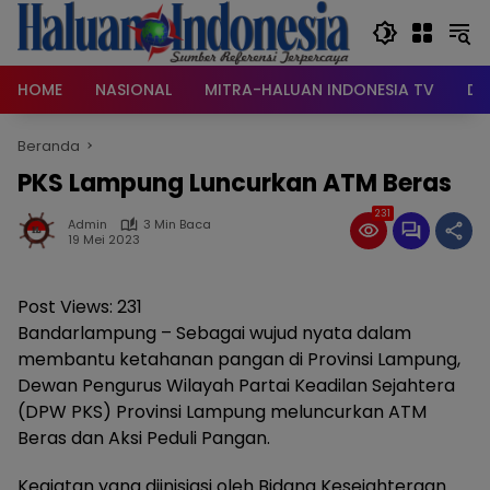
Langsung
ke
konten
HOME
NASIONAL
MITRA-HALUAN INDONESIA TV
DA
Beranda
PKS Lampung Luncurkan ATM Beras
231
Admin
3 Min Baca
19 Mei 2023
Post Views:
231
Bandarlampung – Sebagai wujud nyata dalam
membantu ketahanan pangan di Provinsi Lampung,
Dewan Pengurus Wilayah Partai Keadilan Sejahtera
(DPW PKS) Provinsi Lampung meluncurkan ATM
Beras dan Aksi Peduli Pangan.
Kegiatan yang diinisiasi oleh Bidang Kesejahteraan