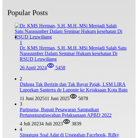
Popular Posts
1
Dr. KMS Herman, S.H.,M.H.,MSi Menjadi Salah Satu
Narasumber Dalam Seminar Hukum kesehatan Di
RSUD Leuwiliang
26 April 2024
5458
2
Diduga Tak Berizin dan Tak Bayar Pajak, LSM LIRA
Laporkan Santerra de Laponte ke Kejaksaan Kota Batu
11 Juni 2025
11 Juni 2025
5078
3
Paripurna, Bupati Pesawaran Sampaikan
Pertanggungjawaban Pelaksanaan APBD 2022
4 Juli 2023
4 Juli 2023
3839
4
Singgung Soal Adat di Unggahan Facebook, Rifky