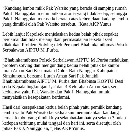
“Kandang lembu milik Pak Warsito yang berada di samping rumah
Pak J. Nainggolan menimbulkan aroma yang tidak sedap, sehingga
Pak J. Nainggolan merasa keberatan atas keberadaan kadang lembu
yang dimiliki oleh Pak Warsito tersebut, “Kata AKP Yunus.
Lebih lanjut Kapolsek menjelaskan kedua belah pihak sepakat
berdamai dan tidak melanjutkan permasalahan tersebut saat
dilakukan Problem Solving oleh Personel Bhabinkamtibmas Polsek
Serbalawan AIPTU M .Purba.
“Bhabinkamtibmas Polsek Serbalawan AIPTU M .Purba melalukan
problem solving dan mengundang kedua belah pihak ke kantor
lurah Aman Sari Kecamatan Dolok Batu Nanggar Kabupaten
Simalungun, bersama Lurah Aman Sari Pak Junaidi,
Bhabinkamtibmas AIPTU M. Purba dan Bhabinsa KOPTU Desi
serta Kepala lingkungan 1, 2 dan 3 Kelurahan Aman Sari, serta
keduanya yaitu Pak Warsito dan Pak J. Nainggolan untuk
menyaksikan kesepakatan berdamai.
Hasil dari kesepakatan kedua belah pihak yaitu pemilik kandang
lembu yaitu Pak Warsito bersedia akan memindahkan kandang
ternak lembu yang dimilikinya selambat-lambatnya selama 3 bulan
kedepan terhitung mulai tanggal dan hari ini, serta disetujui oleh
pihak Pak J. Nainggolan, “jelas AKP Yunus.