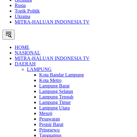
Rusia
Topik Politik
Ukraina
MITRA-HALUAN INDONESIA TV
HOME
NASIONAL
MITRA-HALUAN INDONESIA TV
DAERAH
LAMPUNG
Kota Bandar Lampung
Kota Metro
Lampung Barat
Lampung Selatan
Lampung Tengah
Lampung Timur
Lampung Utara
Mesuji
Pesawaran
Pesisir Barat
Pringsewu
Tanggamus