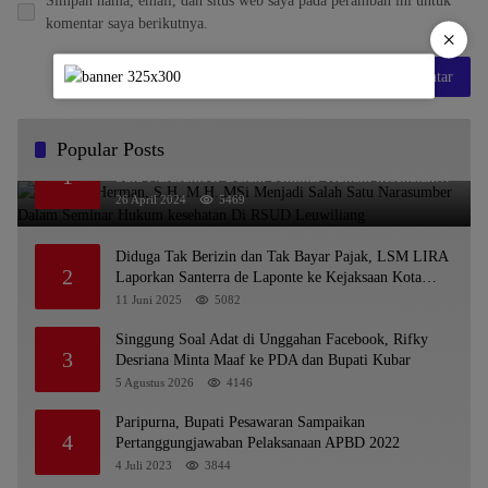
Simpan nama, email, dan situs web saya pada peramban ini untuk
komentar saya berikutnya.
×
Popular Posts
Dr. KMS Herman, S.H.,M.H.,MSi Menjadi Salah
1
Satu Narasumber Dalam Seminar Hukum kesehatan
Di RSUD Leuwiliang
26 April 2024
5469
Diduga Tak Berizin dan Tak Bayar Pajak, LSM LIRA
2
Laporkan Santerra de Laponte ke Kejaksaan Kota
Batu
11 Juni 2025
5082
Singgung Soal Adat di Unggahan Facebook, Rifky
3
Desriana Minta Maaf ke PDA dan Bupati Kubar
5 Agustus 2026
4146
Paripurna, Bupati Pesawaran Sampaikan
4
Pertanggungjawaban Pelaksanaan APBD 2022
4 Juli 2023
3844