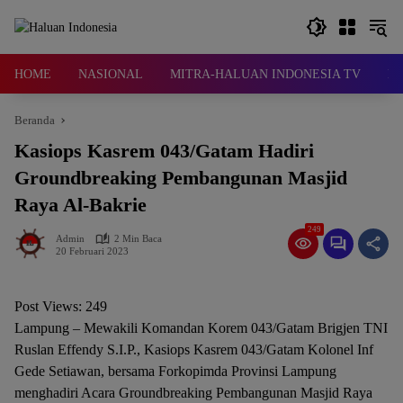
Langsung
ke
konten
HOME
NASIONAL
MITRA-HALUAN INDONESIA TV
D
Beranda
Kasiops Kasrem 043/Gatam Hadiri
Groundbreaking Pembangunan Masjid
Raya Al-Bakrie
249
Admin
2 Min Baca
20 Februari 2023
Post Views:
249
Lampung – Mewakili Komandan Korem 043/Gatam Brigjen TNI
Ruslan Effendy S.I.P., Kasiops Kasrem 043/Gatam Kolonel Inf
Gede Setiawan, bersama Forkopimda Provinsi Lampung
menghadiri Acara Groundbreaking Pembangunan Masjid Raya