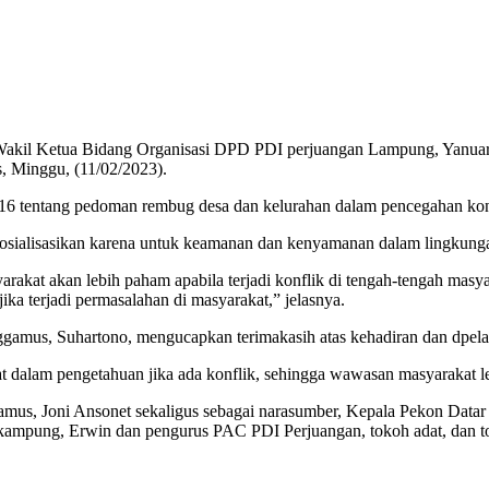
l Ketua Bidang Organisasi DPD PDI perjuangan Lampung, Yanuar Ira
 Minggu, (11/02/2023).
2016 tentang pedoman rembug desa dan kelurahan dalam pencegahan kon
sosialisasikan karena untuk keamanan dan kenyamanan dalam lingkung
akat akan lebih paham apabila terjadi konflik di tengah-tengah masya
ka terjadi permasalahan di masyarakat,” jelasnya.
mus, Suhartono, mengucapkan terimakasih atas kehadiran dan dpelaksa
 dalam pengetahuan jika ada konflik, sehingga wawasan masyarakat le
s, Joni Ansonet sekaligus sebagai narasumber, Kepala Pekon Datar La
ampung, Erwin dan pengurus PAC PDI Perjuangan, tokoh adat, dan t