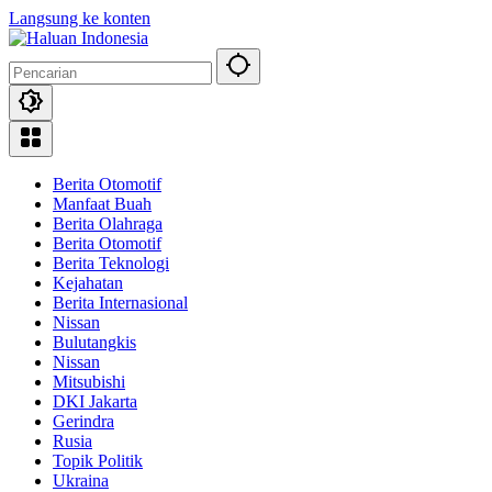
Langsung ke konten
Berita Otomotif
Manfaat Buah
Berita Olahraga
Berita Otomotif
Berita Teknologi
Kejahatan
Berita Internasional
Nissan
Bulutangkis
Nissan
Mitsubishi
DKI Jakarta
Gerindra
Rusia
Topik Politik
Ukraina