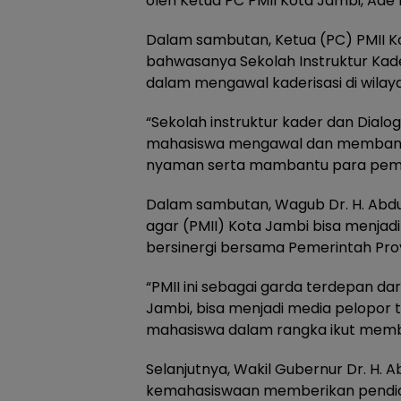
oleh Ketua PC PMII Kota Jambi, Ade
Dalam sambutan, Ketua (PC) PMII 
bahwasanya Sekolah Instruktur Kade
dalam mengawal kaderisasi di wila
“Sekolah instruktur kader dan Dialog
mahasiswa mengawal dan membant
nyaman serta mambantu para pemili
Dalam sambutan, Wagub Dr. H. Abdu
agar (PMII) Kota Jambi bisa menjad
bersinergi bersama Pemerintah Pr
“PMII ini sebagai garda terdepan da
Jambi, bisa menjadi media pelopor
mahasiswa dalam rangka ikut memb
Selanjutnya, Wakil Gubernur Dr. H. 
kemahasiswaan memberikan pendidik