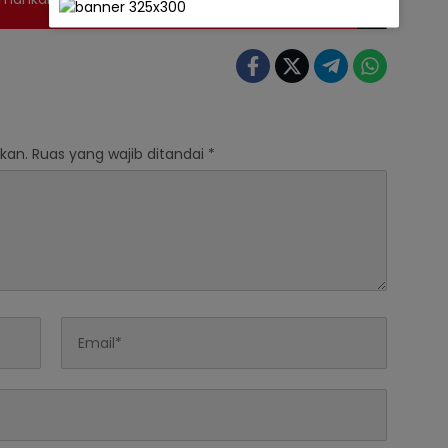
kan.
Ruas yang wajib ditandai
*