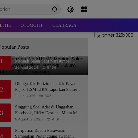
LITIK
OTOMOTIF
OLAHRAGA
×
Popular Posts
Dr. KMS Herman, S.H.,M.H.,MSi
1
Menjadi Salah Satu Narasumber
Dalam Seminar Hukum kesehatan Di
26 April 2024
5466
RSUD Leuwiliang
Diduga Tak Berizin dan Tak Bayar
2
Pajak, LSM LIRA Laporkan Santerra
de Laponte ke Kejaksaan Kota Batu
11 Juni 2025
5081
Singgung Soal Adat di Unggahan
3
Facebook, Rifky Desriana Minta Maaf
ke PDA dan Bupati Kubar
5 Agustus 2026
4101
Paripurna, Bupati Pesawaran
4
Sampaikan Pertanggungjawaban