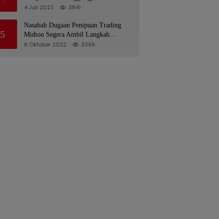
Pelaksanaan APBD 2022
4 Juli 2023
3841
Nasabah Dugaan Penipuan Trading
5
Midtou Segera Ambil Langkah
Hukum
6 Oktober 2022
3399