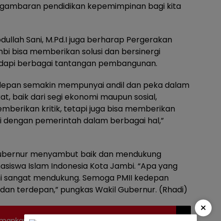
gambaran pendidikan kepemimpinan bagi kita
Abdullah Sani, M.Pd.I juga berharap Pergerakan
bi bisa memberikan solusi dan bersinergi
api berbagai tantangan pembangunan.
edepan semakin mempunyai andil dan peka dalam
t, baik dari segi ekonomi maupun sosial,
berikan kritik, tetapi juga bisa memberikan
i dengan pemerintah dalam berbagai hal,”
Gubernur menyambut baik dan mendukung
iswa Islam Indonesia Kota Jambi. “Apa yang
i sangat mendukung. Semoga PMII kedepan
an terdepan,” pungkas Wakil Gubernur. (Rhadi)
×
B Amankan Anggota Geng Motor di Rumah Warga