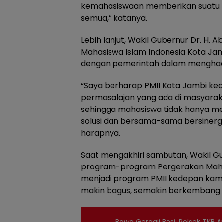
kemahasiswaan memberikan suatu 
semua,” katanya.
Lebih lanjut, Wakil Gubernur Dr. H. 
Mahasiswa Islam Indonesia Kota Jam
dengan pemerintah dalam menghad
“Saya berharap PMII Kota Jambi k
permasalajan yang ada di masyaraka
sehingga mahasiswa tidak hanya mem
solusi dan bersama-sama bersinerg
harapnya.
Saat mengakhiri sambutan, Wakil 
program-program Pergerakan Mahas
menjadi program PMII kedepan kam
makin bagus, semakin berkembang d
Bawa Gergaji Besi, Polsek TK