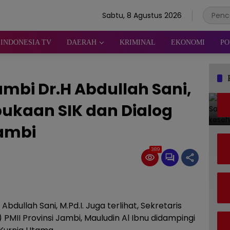
Sabtu, 8 Agustus 2026
INDONESIA TV
DAERAH
KRIMINAL
EKONOMI
PO
mbi Dr.H Abdullah Sani,
bukaan SIK dan Dialog
Jambi
389
bdullah Sani, M.Pd.I. Juga terlihat, Sekretaris
MII Provinsi Jambi, Mauludin Al Ibnu didampingi