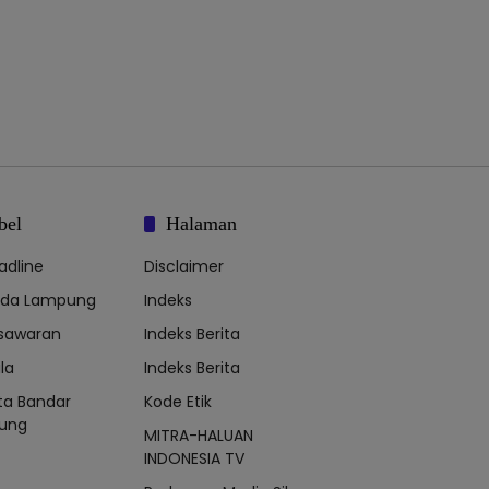
bel
Halaman
adline
Disclaimer
lda Lampung
Indeks
sawaran
Indeks Berita
la
Indeks Berita
ta Bandar
Kode Etik
ung
MITRA-HALUAN
INDONESIA TV