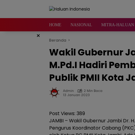
Langsung
ke
konten
HOME
NASIONAL
MITRA-HALUAN 
×
Beranda
Wakil Gubernur Ja
M.Pd.I Hadiri Pem
Publik PMII Kota 
Admin
2 Min Baca
13 Januari 2023
Post Views:
389
JAMBI – Wakil Gubernur Jambi Dr. H. A
Pengurus Koordinator Cabang (PKC) P