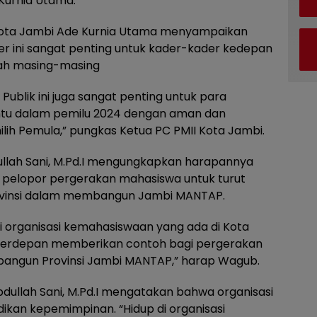
 Kurnia Utama.
Kota Jambi Ade Kurnia Utama menyampaikan
r ini sangat penting untuk kader-kader kedepan
yah masing-masing
 Publik ini juga sangat penting untuk para
u dalam pemilu 2024 dengan aman dan
h Pemula,” pungkas Ketua PC PMII Kota Jambi.
llah Sani, M.Pd.I mengungkapkan harapannya
i pelopor pergerakan mahasiswa untuk turut
ovinsi dalam membangun Jambi MANTAP.
ri organisasi kemahasiswaan yang ada di Kota
 terdepan memberikan contoh bagi pergerakan
angun Provinsi Jambi MANTAP,” harap Wagub.
Abdullah Sani, M.Pd.I mengatakan bahwa organisasi
an kepemimpinan. “Hidup di organisasi