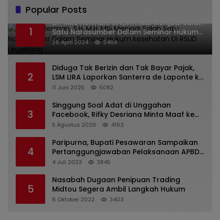
Popular Posts
Dr. KMS Herman, S.H.,M.H.,MSi Menjadi Salah
1
Satu Narasumber Dalam Seminar Hukum
kesehatan Di RSUD Leuwiliang
26 April 2024
5469
Diduga Tak Berizin dan Tak Bayar Pajak,
2
LSM LIRA Laporkan Santerra de Laponte ke
Kejaksaan Kota Batu
11 Juni 2025
5082
Singgung Soal Adat di Unggahan
3
Facebook, Rifky Desriana Minta Maaf ke
PDA dan Bupati Kubar
5 Agustus 2026
4163
Paripurna, Bupati Pesawaran Sampaikan
4
Pertanggungjawaban Pelaksanaan APBD
2022
4 Juli 2023
3845
Nasabah Dugaan Penipuan Trading
5
Midtou Segera Ambil Langkah Hukum
6 Oktober 2022
3403