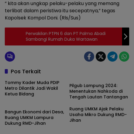
” kita akan ungkap pelaku-pelaku yang memang
terlibat dalam peristiwa itu secepatnya,” tegas
Kapolsek Kompol Doni. (Rls/Sus)
Perwakilan PTPN 6 dan PT Palma Abadi
Sambangi Rumah Duka Wartawan
Pos Terkait
Lampung
Tommy Kader Muda PDIP
Pilgub Lampung 2024:
Metro Dilantik Jadi Wakil
Menentukan Nahkoda di
Ketua Bidang
Tengah Lautan Tantangan
Kota Bandar Lampung
Ruang UMKM Ajak Pelaku
Bangun Ekonomi dari Desa,
Usaha Mikro Dukung RMD-
Ruang UMKM Lampura
Jihan
Dukung RMD-Jihan
Opini
Daerah