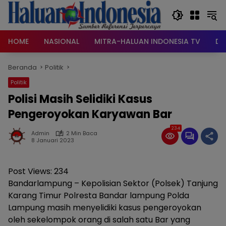
Langsung
ke
konten
HOME
NASIONAL
MITRA-HALUAN INDONESIA TV
DA
Beranda
Politik
Politik
Polisi Masih Selidiki Kasus
Pengeroyokan Karyawan Bar
234
Admin
2 Min Baca
8 Januari 2023
Post Views:
234
Bandarlampung – Kepolisian Sektor (Polsek) Tanjung
Karang Timur Polresta Bandar lampung Polda
Lampung masih menyelidiki kasus pengeroyokan
oleh sekelompok orang di salah satu Bar yang