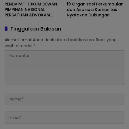
PENDAPAT HUKUM DEWAN
19 Organisasi Perkumpulan
PIMPINAN NASIONAL
dan Asosiasi Komunitas
PERSATUAN ADVOKASI
Nyatakan Dukungan
INDONESIA (DPN-PERSADIN)
Kepada Cabup Parosil
UNTUK DEMOKRASI
Mabsus
Tinggalkan Balasan
INDONESIA
Alamat email Anda tidak akan dipublikasikan.
Ruas yang
wajib ditandai
*