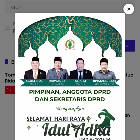
×
Simpan nama, email, dan situs web saya pada
peramban ini untuk komentar saya berikutnya.
Baca Juga
Tommy Kader Muda PDIP Metro Dilantik Jadi Wakil Ketua
Bidang
Politik
8 Desember 2025
Pilgub Lampung 2024: Menentukan
Nahkoda di Tengah Lautan Tantangan
Lampung
17 Oktober 2024