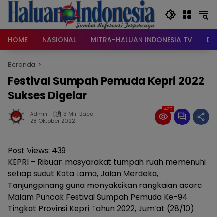
Langsung
ke
konten
HOME
NASIONAL
MITRA-HALUAN INDONESIA TV
DA
Beranda
Festival Sumpah Pemuda Kepri 2022
Sukses Digelar
439
Admin
3 Min Baca
28 Oktober 2022
Post Views:
439
KEPRI – Ribuan masyarakat tumpah ruah memenuhi
setiap sudut Kota Lama, Jalan Merdeka,
Tanjungpinang guna menyaksikan rangkaian acara
Malam Puncak Festival Sumpah Pemuda Ke-94
Tingkat Provinsi Kepri Tahun 2022, Jum’at (28/10)