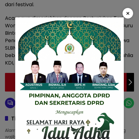
dari festival.
×
Acara pun dimeriahkan dengan Pertunjukan Tari
Wonderland Indonesia oleh Sanggar Tari Kreasi Guru
Bintan Timur dan di akhiri Pembacaan Gurindam,
Penampilan Muhammad Wiratama Riswanto, Siswa
SLBN 1 Tanjungpinang serta diakhiri penampilan
beberapa artis ibukota diantaranya Novi Ayla, Dahlia
KDI, serta Rini Andriyani. (ron)
Gubernur Ansar Ucapkan Selamat ke
Pemenang Lomba Festival Sumpah Pemuda
Tinggalkan Balasan
Alamat email Anda tidak akan dipublikasikan.
Ruas yang
wajib ditandai
*