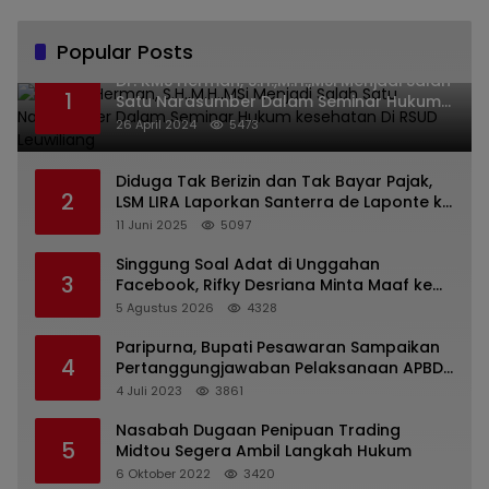
Popular Posts
Dr. KMS Herman, S.H.,M.H.,MSi Menjadi Salah
1
Satu Narasumber Dalam Seminar Hukum
kesehatan Di RSUD Leuwiliang
26 April 2024
5473
Diduga Tak Berizin dan Tak Bayar Pajak,
2
LSM LIRA Laporkan Santerra de Laponte ke
Kejaksaan Kota Batu
11 Juni 2025
5097
Singgung Soal Adat di Unggahan
3
Facebook, Rifky Desriana Minta Maaf ke
PDA dan Bupati Kubar
5 Agustus 2026
4328
Paripurna, Bupati Pesawaran Sampaikan
4
Pertanggungjawaban Pelaksanaan APBD
2022
4 Juli 2023
3861
Nasabah Dugaan Penipuan Trading
5
Midtou Segera Ambil Langkah Hukum
6 Oktober 2022
3420